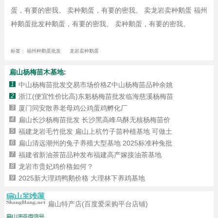
蛋，有要的密我。 卖种鹅蛋，有要的密我。 卖龙岩卖种鹅蛋 福州
种鹅蛋批发种鹅蛋，有要的密我。 卖种鹅蛋，有要的密我。
标签：
福州种鹅蛋批发
龙岩卖种鹅蛋
扁山杨梅苗木基地:
1
中山杨梅苗批发交易市场价格Z中山杨梅苗品种余姚
2
浙江(便宜性价比高)东魁杨梅苗批发临海慈溪杨梅苗
3
厦门同安散养老母鸡公鸡蛋鸡孵化厂
4
扁山长沙杨梅苗批发 长沙黑高峰乌酥无核杨梅苗价
5
福建龙岩毛竹批发 扁山上杭竹子苗种植基地 可做土
6
扁山清远潮州的兔子养殖大型基地 2025标准种兔批
7
福建省新油茶苗品种发布福建高产嫁接油茶基地
8
龙岩市贵妃鸡价格如何？
9
2025新大理鸡鸭鹅价格 大理林下养鸡基地
扁山特产店(百度爱采购平台店铺)