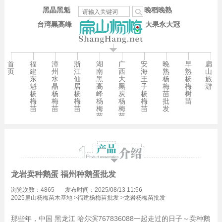
黑晶黑魁
晚稻晚熟
台湾黑高峰
大果永大冠
首
福
漳
浙
湖
广
安
晚
早
扁
页
建
州
江
南
西
海
熟
熟
山
东
水
仙
黑
大
王
杨
杨
旅
魁
晶
居
高
黑
子
梅
梅
游
杨
杨
杨
峰
炭
杨
苗
树
梅
梅
梅
杨
杨
梅
批
苗
苗
苗
苗
梅
梅
苗
发
苗
苗
龙岩卖种鹅蛋 福州种鹅蛋批发
浏览次数：4865
发布时间：2025/08/13 11:56
2025扁山杨梅苗木基地
>
福建杨梅苗批发
>
龙岩杨梅苗批发
那些年，中国 黑龙江 哈尔滨767836088一起走过的日子～卖种鹅