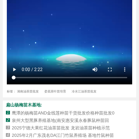
标签：
湖南油茶苗批发
娄底茶叶苗培育
冷水江油茶苗批发
扁山杨梅苗木基地:
1
鹰潭的杨梅苗AND金线莲种苗干货批发价格种苗批发0
2
泉州大型黑豚养殖基地(南安惠安溪永春豚鼠种苗回
3
2025宁德大果红花油茶苗批发 龙岩油茶苗种植示范
4
2025年2月广东茂名DA江门竹鼠养殖场 基地竹鼠种苗