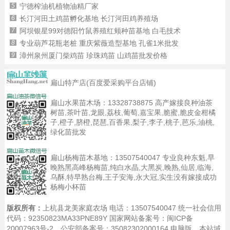
5
宁德榨油机植物油精厂家
6
长汀河田土鸡苗孵化基地 长汀河田鸡养殖场
7
阿坝银星99对德阳竹鼠养殖红颊种苗基地 白毛技术
8
专业葫芦花瓶老桩 重庆紫薇造型基地 孔雀1米批发
9
漳州泉州厦门柴鸡苗 珍珠鸡苗 山鸡苗批发价格
扁山特产店(百度爱采购平台店铺)
扁山水果苗木场：
13328738875
高产嫁接良种油茶
树苗,茶叶苗,龙眼,荔枝,葡萄,嘉宝果,脆蜜,脆皮金柑橘
子,橙子,脐橙,琵琶,百香果,梨子,李子,桃子,芭乐,油桃,
绿化苗批发
扁山杨梅苗木基地：
13507540047
专业良种东魁,早
晚熟黑高峰杨梅苗,纯白水晶,大黑炭,晚熟,仙居,临海,
乌酥,特早熟台梅,王子安海,永大冠,实生没有嫁接成功
杨梅小杯苗
版权所有：
上杭县龙美家庭农场 电话：13507540047 统一社会信用
代码：92350823MA33PNE89Y 国家网站备案号：
闽ICP备
20007963号-2
，公安部备案号：35082302000164
电脑版
，本站域