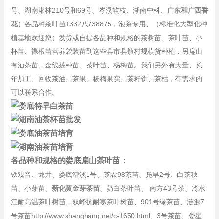
号、湖南湘林210号和69号、岑溪软枝、湖南中科、
广东和广西香
花
）各品种茶叶苗1332八738875，泡茶专用、（标准化大型化种
植基地欢迎您）发货或自提各品种和规格的茶树苗、茶叶苗、小
杯苗、裸根苗营养袋装苗到这些县市县镇村规模货种植，另扁山
有油茶苗、金线莲种苗、茶叶苗、杨梅苗。我们另外有大量、长
年加工、回收茶油、茶果、杨梅果实、茶籽饼、茶枯，有需求的
可以联系合作。
各品种和规格的娄底扁山茶叶苗：
铁观音、龙井、娄底漕溪1号、茶农98茶苗、凫早2号、白茶秧
苗、小芽苗、
新化黄金芽茶苗
、奶白茶叶苗、 南方43号茶、冷水
江耐高温茶叶树苗、双峰抗耐寒茶叶树苗、901号绿茶苗、涟源7
号茶苗http://www.shanghang.net/c-1650.html、3号茶苗、娄星