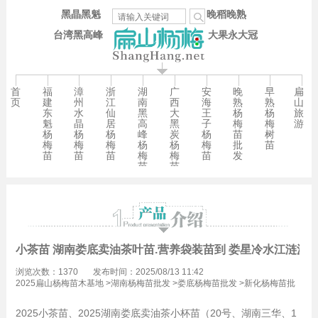
黑晶黑魁
晚稻晚熟
台湾黑高峰
大果永大冠
首
福
漳
浙
湖
广
安
晚
早
扁
页
建
州
江
南
西
海
熟
熟
山
东
水
仙
黑
大
王
杨
杨
旅
魁
晶
居
高
黑
子
梅
梅
游
杨
杨
杨
峰
炭
杨
苗
树
梅
梅
梅
杨
杨
梅
批
苗
苗
苗
苗
梅
梅
苗
发
苗
苗
小茶苗 湖南娄底卖油茶叶苗.营养袋装苗到 娄星冷水江涟源
浏览次数：1370
发布时间：2025/08/13 11:42
2025扁山杨梅苗木基地
>
湖南杨梅苗批发
>
娄底杨梅苗批发
>
新化杨梅苗批
发
2025小茶苗、2025湖南娄底卖油茶小杯苗（20号、湖南三华、1