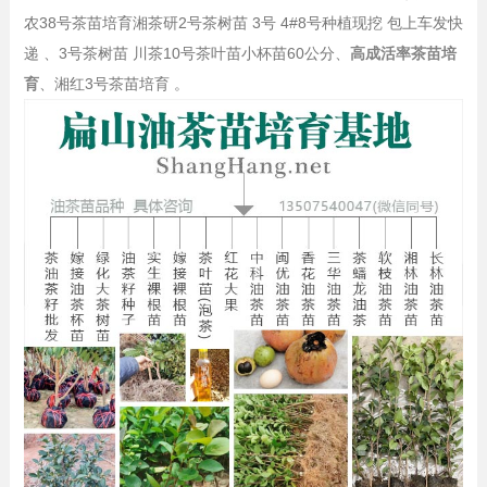
农38号茶苗培育湘茶研2号茶树苗 3号 4#8号种植现挖 包上车发快
递 、3号茶树苗 川茶10号茶叶苗小杯苗60公分、
高成活率茶苗培
育
、湘红3号茶苗培育 。