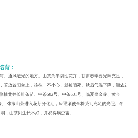
苗培育：
河、通风透光的地方。山茶为半阴性花卉，甘肃春季要光照充足，
，若放置阳台上，往往一不小心，就被晒死。秋后气温下降，浙农2
、张掖龙井长叶茶苗、中茶502号、中茶601号、临夏皇金芽、黄金
号、 张掖山茶进入花芽分化期，应逐渐使全株受到充足的光照。冬
太弱，山茶则生长不好，并易得病虫害。