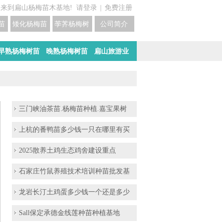
迎来到扁山杨梅苗木基地!
请登录
|
免费注册
苗培育基地
矮化杨梅苗价格
荸荠杨梅树苗培育
公司简介
早熟杨梅树苗
晚熟杨梅树苗
扁山旅游业
三门峡油茶苗.杨梅苗种植.嘉宝果树
上杭的番鸭苗多少钱一只在哪里有买
2025散养土鸡生态鸡舍建设重点
石家庄竹鼠养殖技术培训种苗批发基
龙岩长汀土鸡蛋多少钱一个还是多少
Sall保定承德金线莲种苗种植基地