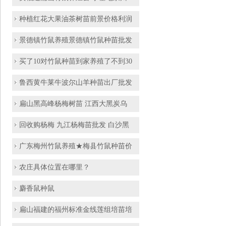
种植红花大果油茶树苗前景价格利润
景德镇竹鼠养殖景德镇竹鼠种苗批发
买了10对竹鼠种苗到家养殖了不到30
鲁西黄牛莱牛波尔山羊种苗出厂批发
扁山黑高峰杨梅树苗 江西大黑炭乌
回收购杨梅 九江杨梅苗批发 白沙黑
广东梅州竹鼠养殖★梅县竹鼠种苗价
农庄具体位置在哪里？
麝香鼠种鼠
扁山福建的福州标准金线莲组培苗培