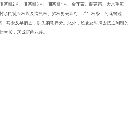
湘茶研2号、湘茶研3号、湘茶研4号、金花茶、藤茶苗、天水望海
树形的徒长枝以及病虫枝、劈枝剪去即可。若年枝条上的花警过
距离，其余及早摘去，以免消耗养分。此外，还要及时摘去接近测谢的
壮生长，形成新的花芽。