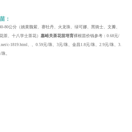
苗：
苗30-80公分（姚黄魏紫、赛牡丹、火龙珠、绿可娜、黑骑士、文瓣、
花茶、十八学士茶花）
嘉峪关茶花苗培育
裸根苗价钱参考：0.68元/
ng.net/c-1819.html、、0.59元/珠、3元/珠、金昌1.8元/珠、2.9元/珠、3.
元/珠。