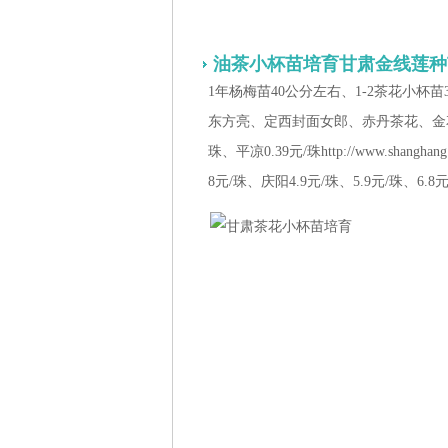
油茶小杯苗培育甘肃金线莲种
1年杨梅苗40公分左右、1-2茶花小杯
东方亮、定西封面女郎、赤丹茶花、金
珠、平凉0.39元/珠http://www.shangha
8元/珠、庆阳4.9元/珠、5.9元/珠、6.8