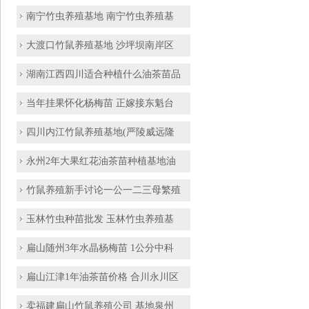
南宁竹虫养殖基地 南宁竹虫养殖基
大渡口竹鼠养殖基地 沙坪坝南岸区
湖南江西四川适合种植什么油茶苗品
当年挂果怀化杨梅苗 正嫁接东魁台
四川内江竹鼠养殖基地(严陵威远隆
永州2年大果红花油茶苗种植基地油
竹鼠养殖新手讨论一公一二三母繁殖
玉林竹虫种苗批发 玉林竹虫养殖基
扁山随州3年水晶杨梅苗 1公分中科
扁山江津1年油茶苗价格 合川永川区
卖福建扁山竹鼠养殖公司 基地泉州