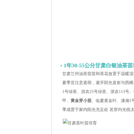
1年30-55公分甘肃白银油茶
甘肃兰州油茶苗苗和茶花放置于温暖湿
夏季宜注意遮萌，避开阳光直射与西晒
1号绿茶、浙农25号绿茶、浙农113号
甲、
黄金芽小苗
、临夏黄金叶、潇湘1
季成置于家内阳光充足处 若穿内光线