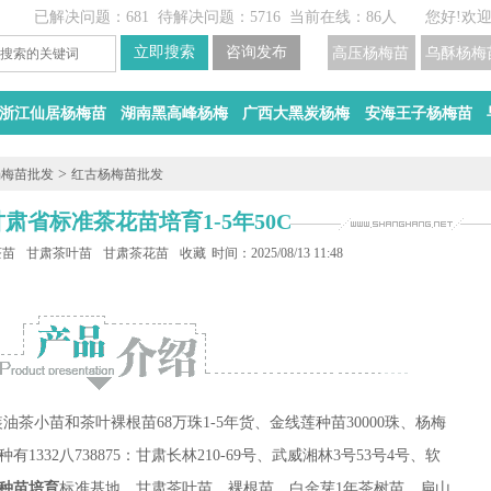
已解决问题：681
待解决问题：5716
当前在线：86人
您好!欢
高压杨梅苗
乌酥杨梅
浙江仙居杨梅苗
湖南黑高峰杨梅
广西大黑炭杨梅
安海王子杨梅苗
>
杨梅苗批发
红古杨梅苗批发
肃省标准茶花苗培育1-5年50CM
茶苗批发
甘肃茶叶苗培育
甘肃茶花苗价格
收藏
时间：2025/08/13 11:48
油茶小苗和茶叶裸根苗68万珠1-5年货、金线莲种苗30000珠、杨梅
1332八738875：甘肃长林210-69号、武威湘林3号53号4号、软
种苗培育
标准基地、甘肃茶叶苗、裸根苗、白金芽1年茶树苗、扁山