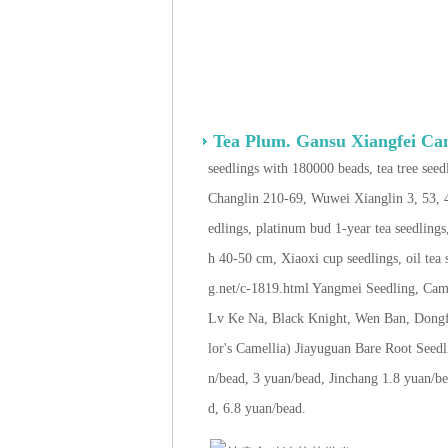
Tea Plum. Gansu Xiangfei Cam
seedlings with 180000 beads, tea tree seed
Changlin 210-69, Wuwei Xianglin 3, 53, 4
edlings, platinum bud 1-year tea seedlings,
h 40-50 cm, Xiaoxi cup seedlings, oil tea 
g.net/c-1819.html Yangmei Seedling, Ca
Lv Ke Na, Black Knight, Wen Ban, Dongfa
lor's Camellia) Jiayuguan Bare Root Seedl
n/bead, 3 yuan/bead, Jinchang 1.8 yuan/b
d, 6.8 yuan/bead.