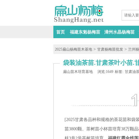
首页
福建东魁杨梅苗
漳州水晶杨梅苗
>
>
2025扁山杨梅苗木基地
甘肃杨梅苗批发
兰州
袋装油茶苗.甘肃茶叶小苗.甘
扁山苗木培育基地
浏览:1649
标签:
甘肃油
[2025甘肃各品种和规格的茶花苗和袋装
苗3800颗、茶树苗小杯苗培育38万颗品种有
枝3号2号茶树苗培育、
福建红霞金线莲