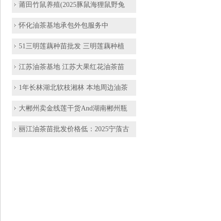
莆田竹鼠养殖(2025豚鼠海狸鼠野兔
​怀化油茶基地承包外包服务中
51三明莲藕种苗批发 三明莲藕种植
江苏油茶基地 江苏大果红花油茶苗
1年长林湖北软枝湘林 本地周边油茶
大郴州卖金线莲干货And湖南郴州瓶
丽江油茶苗批发价格低：2025宁蒗古