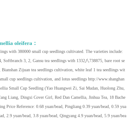
ellia oleifera：
lings with 380000 small cup seedlings cultivated. The varieties include:
, Softbranch 3, 2, Gansu tea seedlings with 1332八738875, bare root se
 Bianshan Zijuan tea seedlings cultivation, white leaf 1 tea seedlings wit
small cup seedlings cultivation, and lotus seedlings http://www.shanghan
mellia Small Cup Seedling (Yao Huangwei Zi, Sai Mudan, Huolong Zhu,
ng Liang, Dingxi Cover Girl, Red Dan Camellia, Jinhua Tea, 18 Bache
ing Price Reference: 0.68 yuan/bead, Pingliang 0.39 yuan/bead, 0.59 yua
ead, 2.9 yuan/bead, 3.8 yuan/bead, Qingyang 4.9 yuan/bead, 5.9 yuan/bea