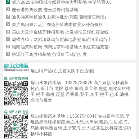
2
标准2025济南聊城金线莲种植大型基地 种苗培育0.5
3
连云港野鸡收购 连云港野鸡苗基地
4
汕头油茶种植汕头山茶油批发(潮阳潮南濠江南澳)
5
关注揭阳粤西湛江肉兔养殖成本前景及种苗价格
6
扁山大云浮金线莲种植基地 批发标准云浮红霞金线
7
规模养殖：龙岩珍珠鸡苗孵基地贵妃鸡苗河田鸡苗山
8
湖南油茶种植网 湖南油茶种植基地大果红花油茶苗-
9
菏泽红玉鸡养殖基地 菏泽红玉鸡苗批发
扁山特产店(百度爱采购平台店铺)
扁山水果苗木场：
13328738875
高产嫁接良种油茶
树苗,茶叶苗,龙眼,荔枝,葡萄,嘉宝果,脆蜜,脆皮金柑橘
子,橙子,脐橙,琵琶,百香果,梨子,李子,桃子,芭乐,油桃,
绿化苗批发
扁山杨梅苗木基地：
13507540047
专业良种东魁,早
晚熟黑高峰杨梅苗,纯白水晶,大黑炭,晚熟,仙居,临海,
乌酥,特早熟台梅,王子安海,永大冠,实生没有嫁接成功
杨梅小杯苗