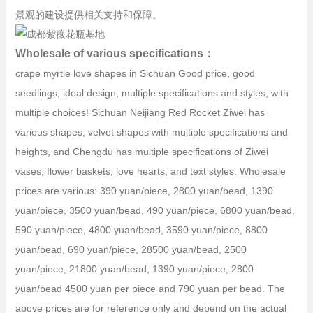
景观的建设提供相关支持和保障。
Wholesale of various specifications：
crape myrtle love shapes in Sichuan Good price, good
seedlings, ideal design, multiple specifications and styles, with
multiple choices! Sichuan Neijiang Red Rocket Ziwei has
various shapes, velvet shapes with multiple specifications and
heights, and Chengdu has multiple specifications of Ziwei
vases, flower baskets, love hearts, and text styles. Wholesale
prices are various: 390 yuan/piece, 2800 yuan/bead, 1390
yuan/piece, 3500 yuan/bead, 490 yuan/piece, 6800 yuan/bead,
590 yuan/piece, 4800 yuan/bead, 3590 yuan/piece, 8800
yuan/bead, 690 yuan/piece, 28500 yuan/bead, 2500
yuan/piece, 21800 yuan/bead, 1390 yuan/piece, 2800
yuan/bead 4500 yuan per piece and 790 yuan per bead. The
above prices are for reference only and depend on the actual