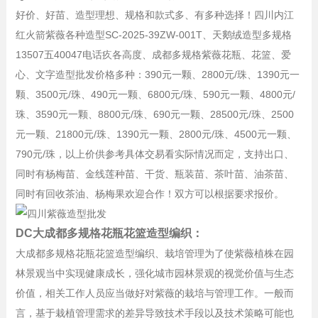
好价、好苗、造型理想、规格和款式多、有多种选择！四川内江
红火箭紫薇各种造型SC-2025-39ZW-001T、天鹅绒造型多规格
13507五40047电话疚各高度、成都多规格紫薇花瓶、花篮、爱
心、文字造型批发价格多种：390元一颗、2800元/珠、1390元一
颗、3500元/珠、490元一颗、6800元/珠、590元一颗、4800元/
珠、3590元一颗、8800元/珠、690元一颗、28500元/珠、2500
元一颗、21800元/珠、1390元一颗、2800元/珠、4500元一颗、
790元/珠，以上价供参考具体交易看实际情况而定，支持出口、
同时有杨梅苗、金线莲种苗、干货、瓶装苗、茶叶苗、油茶苗、
同时有回收茶油、杨梅果欢迎合作！双方可以根据要求报价。
DC大成都多规格花瓶花篮造型编织：
大成都多规格花瓶花篮造型编织、栽培管理为了使紫薇植株在园
林景观当中实现健康成长，强化城市园林景观的视觉价值与生态
价值，相关工作人员应当做好对紫薇的栽培与管理工作。一般而
言，基于栽植管理需求的差异导致技术手段以及技术策略可能也