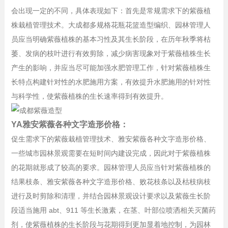
会出现一定的不同，具体表现如下：首先是常规需求下的紫薇植
株栽植管理技术。大成都多规格花瓶花篮造型编织、园林管理人
员应当明确紫薇植株的基本习性及其生长阶段，在历年秋季将枯
萎、发病的枝叶进行有效剪除，减少病害现象对于紫薇植株生长
产生的影响，并应当尽可能加强水肥管理工作，针对紫薇植株生
长特点构建针对性的水肥施用方案，有效提升水肥施用的针对性
与科学性，使紫薇植株的生长速率得到有效提升。
YA雅安紫薇各种文字造形价格：
促生需求下的紫薇栽植管理技术、雅安紫薇各种文字造形价格、
一些城市园林景观需要在短时间内建设完成，因此对于紫薇植株
的花期就形成了较高的要求。园林管理人员应当针对紫薇植株的
结果枝条、雅安紫薇各种文字造形价格、败花枝条以及枯枝病枝
进行及时剪除和清理，并结合园林景观设计要求以及紫薇生长阶
段适当施用 abt、911 等生长激素，在茎、叶部位喷洒相关灭菌药
剂，使紫薇植株的生长阶段与花期得到更加显着地控制，为园林