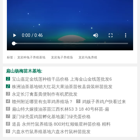
标签：
龙岩种兔子养殖基地
龙岩兔子养殖场
龙岩乌兔养殖
扁山杨梅苗木基地:
1
宝山嘉定金线莲种植干品价格 上海金山金线莲批发6
2
株洲油茶基地销大红花大果油茶苗攸县袋装杯苗批发
3
永定长汀禽畜粪便制作有机肥批发
4
赣州附近哪里有虫草鸡养殖场？
5
鸡贩子养鸡户快看过来
6
扁山特大嫁接油茶苗江西长林53 3 18 40号杯苗-扁
7
厦门绿壳蛋鸡苗孵化基地厦门绿壳蛋价格
8
道县 永州竹鼠养殖场 800对红颊银星种苗价格 精料
9
六盘水竹鼠养殖基地六盘水竹鼠种苗批发