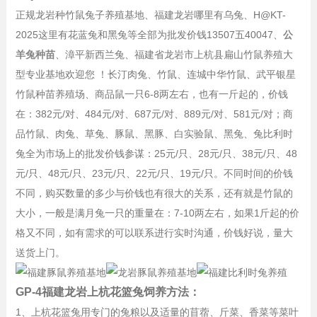
正规龙岩种竹鼠兔子养殖基地、福建龙岩哪里有乌兔、H@KT-
2025这里有花蓝
兔和黑兔等全部为批发价钱13507五40047
、
公
羊兔种苗
、
漳平新西兰兔、福建省龙岩市上杭县扁山竹鼠养殖大
型专业基地欢迎您 ！长汀肉兔、竹鼠、连城中华竹鼠、武平银星
竹鼠种苗养殖场、商品鼠一只6-8两左右，也有一斤起的，价钱
在：
382元/对、
484元/对、
687元/对、
889元/对、
581元/对
；商
品竹鼠、肉兔、草兔、豚鼠、黑豚、白实验鼠、
黑兔、
兔
比利时
兔全为市场上的批发价钱参谋
：
25元/只、
28元/只、
38元/只、
48
元/只、48
元/只、
23元/只、
22元/只、
19元/只。不同时间的价钱
不同，购买数量的多少与价钱也有很大的关系，还有就是竹鼠的
大小，一般是满月兔一只的重量在：7-10两左右，如果1斤起的价
格又不同，如有需求的可以联系进行实时沟通，价钱好说，量大
送货上门。
GP-4福建龙岩上杭花篮兔饲养方法：
1、上杭花篮兔用专门的兔粮以及适量的苜蓿、斤菜、香菜等菜叶