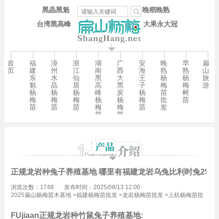
黑晶黑魁
晚稻晚熟
台湾黑高峰
大果永大冠
首
福
漳
浙
湖
广
安
晚
早
扁
页
建
州
江
南
西
海
熟
熟
山
东
水
仙
黑
大
王
杨
杨
旅
魁
晶
居
高
黑
子
梅
梅
游
杨
杨
杨
峰
炭
杨
苗
树
梅
梅
梅
杨
杨
梅
批
苗
苗
苗
苗
梅
梅
苗
发
苗
苗
正规龙岩种兔子养殖基地 哪里有福建龙岩乌兔比利时兔25元
浏览次数：1748
发布时间：2025/08/13 12:00
2025扁山杨梅苗木基地
>
福建杨梅苗批发
>
龙岩杨梅苗批发
>
上杭杨梅苗批
发
FUjiaan
正规
龙岩种竹鼠兔子养殖基地: