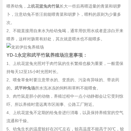
喂养幼兔，
上杭花篮兔肉竹鼠
长大一些后再喂适量的青菜和胡萝
卜，注意幼兔不答汪前能喂青菜和胡萝卜，喂料的原则为少量多
次。
2、不能直接用自来水为给幼兔喝，通常用饮用水或者是凉白开来
喂养，这样对肠胃有好处，其次就是喂水也不能喂多。
YD-1永定和武平竹鼠养殖场注意事项：
1、
上杭花篮兔
光照对于肉竹鼠的生长繁殖也极为重要，一般需保
持每天12至15小时光照时长。
2、喂食草食时要注意带水的、变质的、污染有异味的、带农药
的
、
武平种兔场
所
水洗冰冻的饲料和草料不能喂食。
3、肉竹鼠是胆小的动物，养殖过程中一点小动静都会让它受到惊
吓。所以养殖时需远离市区闹事、公路工厂附近。
4、
上杭花篮兔
不定期的给兔舍进行消毒，以及保持养殖室的空气
流通和干燥。
5、幼兔生长的温度较好在20℃左右，较高温度不能高于30℃，较