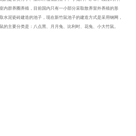
室内群养圈养殖，目前国内只有一小部分采取散养室外养殖的形
取水泥瓷砖建造的池子，现在新竹鼠池子的建造方式是采用钢网，
鼠的主要分类是：八点黑、月月兔、比利时、花兔、小大竹鼠。