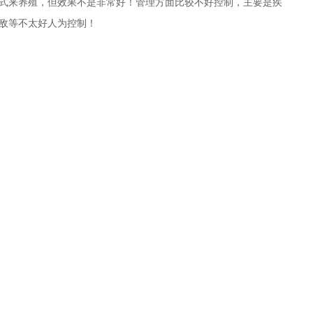
式来养殖，但效果不是非常好！管理方面比较不好控制，主要是疾
敌等不太好人为控制！