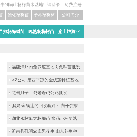
迎来到扁山杨梅苗木基地!
请登录
|
免费注册
苗培育基地
矮化杨梅苗价格
荸荠杨梅树苗培育
公司简介
早熟杨梅树苗
晚熟杨梅树苗
扁山旅游业
福建漳州肉兔养殖基地肉兔种苗批发
AZ公司 定西平凉的金线莲种植基地
龙岩月子土鸡老母鸡公鸡批发
骗局 金线莲的回收套路 种苗干货收
湖北永树冠大杨梅苗 水晶小杯早熟
沂南县孔明农庄黑花生 山东花生种