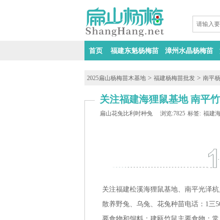
首页
福建东魁杨梅苗
漳州水晶杨梅苗
>
>
2025扁山杨梅苗木基地
福建杨梅苗批发
南平
关注福建海狸鼠基地 南平竹鼠
扁山花兔比利时种兔
浏览:7825
标签:
福建
关注福建
松溪
海狸鼠基地、南平
光泽杭
散养野兔、乌兔、花兔种苗电话：1三5075
要食物和饲料：
建瓯
竹鼠主要食物：常