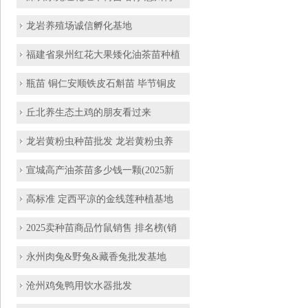
龙岩养殖场诚信孵化基地
福建省泉州红花大果矮化油茶苗种植
瓶苗 铜仁安顺铁皮石斛苗 毕节铜皮
丘北养生态土鸡的朋友看过来
龙岩黄粉虫种苗批发 龙岩黄粉虫养
宣城高产油茶苗多少钱一颗(2025新
高标准 定西平凉的金线莲种植基地
2025卖种苗商品竹鼠销售 排名榜(销
永州肉兔&野兔&藏香兔批发基地
沧州鸡兔鸭用饮水器批发