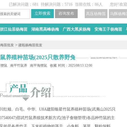
已解决问题：681
待解决问题：5716
当前在线：86人
您好!欢
高压杨梅苗
乌酥杨梅
浙江仙居杨梅苗
湖南黑高峰杨梅
广西大黑炭杨梅
安海王子杨梅苗
>
杨梅苗批发
建瓯杨梅苗批发
养殖种苗场(2025只散养野兔)
海狸鼠基地
南平竹鼠养殖场
南平海狸鼠养殖基地
收藏
时间：2025/08/13 12:00
川
红颊、白毛、中华、U8A
建阳
银星竹鼠养殖种苗场(武夷山2025只
40047)
邵武
竹鼠养殖技术新方式(池子食物管理)各品种竹鼠的主
见的是各类竹子、玉米杆植物的茎干、小兔料、茅草、颗粒饲料、