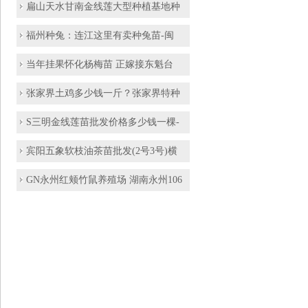
扁山天水甘南金线莲大型种植基地种
福州种兔：连江这里有卖种兔苗-闽
当年挂果怀化杨梅苗 正嫁接东魁台
张家界土鸡多少钱一斤？张家界特种
S三明金线莲苗批发价格多少钱一棵-
宾阳五象软枝油茶苗批发(2号3号)横
GN永州红颊竹鼠养殖场 湖南永州106