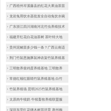
广西梧州岑溪藤县的红花大果油茶苗
龙岩兔用饮水器批发全自动兔饮水碗
广东浙江四川湖南河北竹虫养殖技术
福建开红花白花油茶树 茶叶特大地
贵州泥鳅苗多少钱一条？广西云南适
荆门竹鼠恩施豚鼠神农架竹鼠养殖基
三明散养柴鸡蛋养殖基地 三明散养
常德红颊红眼睛竹鼠养殖基地 白竹
竹鼠养殖场 昆明2025竹鼠养殖基地
太原肉牛犊奶 牛犊畜牧养殖联盟服
深圳东莞红花继木树苗培育 惠州梅