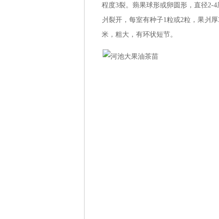
程度3裂。蒴果球形或卵圆形，直径2-
爿裂开，每室有种子1粒或2粒，果爿厚
米，粗大，有环状短节。