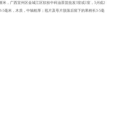
4厘米，广西宜州区金城江区软枝中科油茶苗批发3室或1室，3爿或2
3-5毫米，木质，中轴粗厚；苞片及萼片脱落后留下的果柄长3-5毫