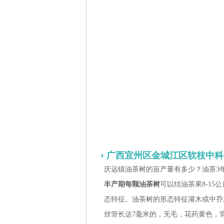
广西宜州区金城江区软枝中科
庆远镇油茶树的亩产量有多少？油茶3
丰产期每颗油茶树
可以结油茶果8-15
态特征。油茶树的形态特征灌木或中乔
丝管长达7毫米的，无毛，花药黄色，背