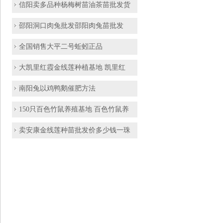
信阳卖多品种杨梅树苗油茶苗批发货
邵阳洞口肉兔批发邵阳肉兔苗批发
全国销售大平二号蚯蚓正品
大凯里红霞金线莲种植基地 凯里红
南阳兔以鸡鸭鹅催肥方法
150只百色竹鼠养殖基地 百色竹鼠养
卖安康金线莲种苗批发价多少钱一珠