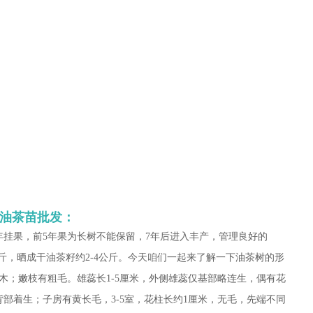
油茶苗批发：
年挂果，前5年果为长树不能保留，7年后进入丰产，管理良好的
公斤，晒成干油茶籽约2-4公斤。今天咱们一起来了解一下油茶树的形
木；嫩枝有粗毛。雄蕊长1-5厘米，外侧雄蕊仅基部略连生，偶有花
部着生；子房有黄长毛，3-5室，花柱长约1厘米，无毛，先端不同