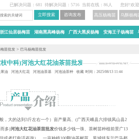
已解决问题：681
待解决问题：5716
当前在线：86人
您好!欢
高压杨梅苗
乌酥杨梅
浙江仙居杨梅苗
湖南黑高峰杨梅
广西大黑炭杨梅
安海王子杨梅苗
>
杨梅苗批发
巴马杨梅苗批发
软枝中科)河池大红花油茶苗批发
大果油茶苗批发
河池大红花油茶苗批发
河池油茶基地
河池油茶种植
收藏
时间：2025/08/13 11:44
般，大的达到3斤左右一个）亩产量高、(广西天峨县六排镇凤山县2
好而多)
河池大红花油茶苗批发
价钱多少钱一珠、茶树苗种植前景广13
加微信或者打电话咨询）、一亩种植100颗油茶树苗、凤城镇东兰巴马都