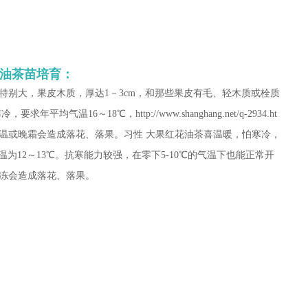
油茶苗培育：
特别大，果皮木质，厚达1－3cm，和那些果皮有毛、轻木质或栓质
气温16～18℃，http://www.shanghang.net/q-2934.ht
的低温或晚霜会造成落花、落果。习性 大果红花油茶喜温暖，怕寒冷，
温为12～13℃。抗寒能力较强，在零下5-10℃的气温下也能正常开
冻会造成落花、落果。