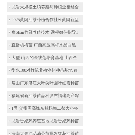
龙岩大规模土鸡养殖与种植业相结合
2025黄冈油茶种植合作社☀黄冈新型
扁Shan竹鼠养殖技术 远程微信指导1
直播杨梅苗 广西高压高杆水晶白黑
大型 山西的金线莲培育基地 山西金
衡水108对竹鼠养殖沧州种苗基地 红
扁山广东湛江大叶尖叶圆叶红霞种苗
福建省新油茶苗品种发布福建高产嫁
1号 贺州黑高峰东魁杨梅二都大小杯
龙岩贵妃鸡养殖基地龙岩贵妃鸡种苗
海南大果红花油茶苗批发红花油茶苗