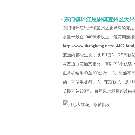
东门镇环江思恩镇宜州区大果
东门镇环江思恩镇宜州区要求有较充足
水量一般在1000毫米以上，但花期连
http://www.shanghang.net/q-4467.html
范围内都能生长，以 PH值5—6.5为
与普通白花油茶相比，有以下6个优势： 
正常株结果40至100公斤； 3、出油率高
朵；可做观赏树。 5、花期较长：从11
长期可达200年。百年以上老树照常结果5