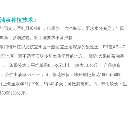
油茶种植技术：
的阳光，否则只长枝叶，结果少，含油率低。要求水分充足，年降
续降雨，影响授粉。对土壤要求不甚严格，
东门镇环江思恩镇宜州区一般适宜土层深厚的酸性土，PH值4.5—7
较适宜地区，而不适于石块多和土质坚硬的地方。 优势 大果红茶油茶
1、茶果较大：平均单果0.5公斤以上，较大1.8公斤； 产果较多：
：茶仁出油率55-62%； 4、茶花极多：株开鲜艳茶花1000至5000
月上旬至次年3月下旬，约140多天，可做观赏树。 6、寿命较长：生
0至150公斤。