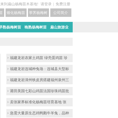
迎来到扁山杨梅苗木基地!
请登录
|
免费注册
苗培育基地
矮化杨梅苗价格
荸荠杨梅树苗培育
公司简介
早熟杨梅树苗
晚熟杨梅树苗
扁山旅游业
福建龙岩农家土鸡苗 绿壳蛋鸡苗 珍
福建龙岩连城种兔场：连城县大型标
福建龙岩漳州铁皮房搭建福州泉州三
莆田美国七彩山鸡苗法国珍珠鸡苗批
卖张家界标准化杨梅苗培育基地 张
急需大量原生态鸡鸭鹅牛羊兔，品种