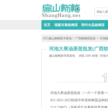
首页
福建东魁杨梅苗
漳州水晶杨梅苗
>
>
2025扁山杨梅苗木基地
广西杨梅苗批发
河池
河池大果油茶苗批发(广西
扁山杨梅苗培育基地
浏览:3206
标签:
河池
河池大果油茶苗批发（一斤一个茶果一
025-2025-2025软枝中科茶籽树苗品种
32八738875（另有其它水果苗培育