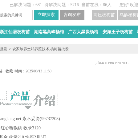
已解决问题：681
待解决问题：5716
当前在线：86人
您好!欢
高压杨梅苗
乌酥杨梅
浙江仙居杨梅苗
湖南黑高峰杨梅
广西大黑炭杨梅
安海王子杨梅苗
>
苗批发
农家散养土鸡养殖技术,杨梅苗批发
链接交换
收藏
时间：2025/08/13 11:50
hang.net 永不妥协(99737208)
r4br1 红心猕猴桃 收录3120
国宏金桥基金 收录210 快照2月3日