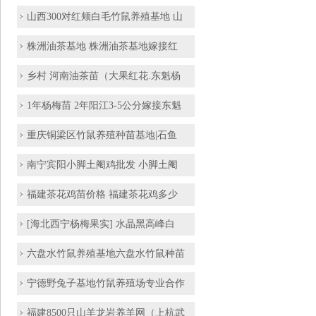
山西300对红颊白毛竹鼠养殖基地 山
株洲油茶基地 株洲油茶基地嫁接红
乡村 河南油茶苗（大果红花.东魁杨
1年杨梅苗 2年阳江3-5公分嫁接东魁
重庆铜梁区竹鼠养殖种苗基地|石鱼
南宁宾阳小脚土阉鸡批发 小脚土阉
福建茶花鸡苗价格 福建茶花鸡多少
[海北西宁杨梅果实] 水晶黑高峰白
六盘水竹鼠养殖基地六盘水竹鼠种苗
宁德野兔子基地竹鼠养殖场专业合作
福建8500只山羊龙岩养羊网（上杭武