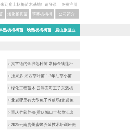
迎来到扁山杨梅苗木基地!
请登录
|
免费注册
苗培育基地
矮化杨梅苗价格
荸荠杨梅树苗培育
公司简介
早熟杨梅树苗
晚熟杨梅树苗
扁山旅游业
卖常德的金线莲种苗 常德金线莲种
挂果多 湘西茶叶苗 1-2年油茶小苗
绿化工程苗木 云浮安海王子东魁杨
龙岩哪里有大型兔子养殖场!龙岩兔
重庆竹鼠养殖(重庆城口丰都垫江忠
2025云南贵州蜜蜂养殖技术培训班做