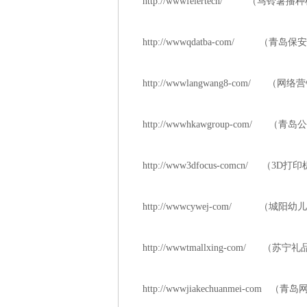
http://wwwfeiertecn/ 
http://wwwqdatba-com/ 
http://wwwlangwang8-com/
http://wwwhkawgroup-com/ （
http://www3dfocus-comcn/ （3D打
http://wwwcywej-com/ （城阳
http://wwwtmallxing-com/ 
http://wwwjiakechuanmei-com