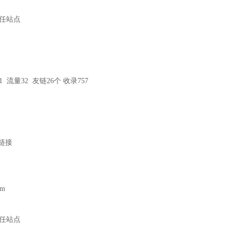
任站点
1 流量32 友链26个 收录757
情链接
om
任站点