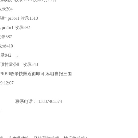
 收录304
舌茶叶 pr3br1 收录1310
流 pr2br1 收录892
 收录587
 收录410
塑 收录942 。
br1 蒙顶甘露茶叶 收录343
RBR收录快照近似即可,私聊自报三围
:12:07
联系电话： 13837465374
6