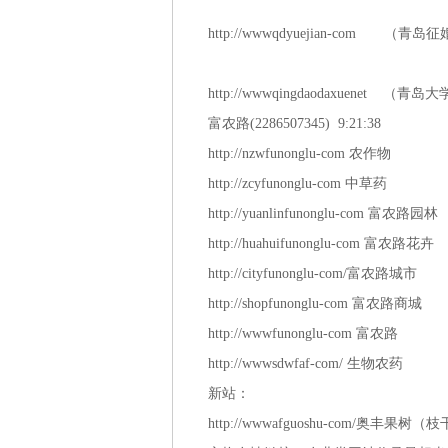
http://wwwqdyuejian-co
http://wwwqingdaodaxuene
富农路(2286507345) 9:21:38
http://nzwfunonglu-com 农作物
http://zcyfunonglu-com 中草药
http://yuanlinfunonglu-com 富农路园林
http://huahuifunonglu-com 富农路花卉
http://cityfunonglu-com/富农路城市
http://shopfunonglu-com 富农路商城
http://wwwfunonglu-com 富农路
http://wwwsdwfaf-com/ 生物农药
新站：
http://wwwafguoshu-com/奥丰果树