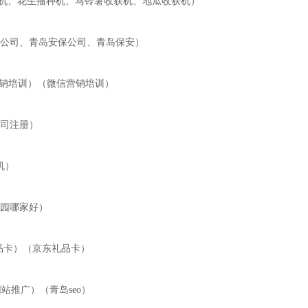
（马铃薯播种机、花生播种机、马铃薯收获机、地瓜收获机）
（青岛保安公司、青岛安保公司、青岛保安）
 （网络营销培训）（微信营销培训）
青岛公司注册）
印机）
幼儿园哪家好）
（苏宁礼品卡）（京东礼品卡）
 （青岛网站推广）（青岛seo）