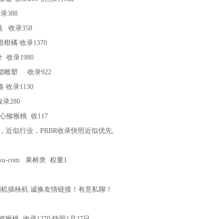
收录388
猕猴桃 收录358
r1 丑柑柑橘 收录1370
 茶叶 收录1980
br1 成都雕塑 收录922
炭价格 收录1130
 收录280
br1 红心猕猴桃 收117
近似行业，PRBR收录快照近似优先,
uoku-com 果树类 权重1
键词：收割机插秧机 诚换友情链接！有意私聊！
br2 红心猕猴桃 收录1270 快照1月27日