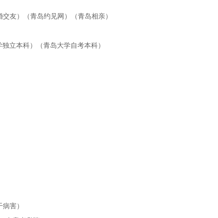
m （青岛征婚交友）（青岛约见网）（青岛相亲）
t （青岛大学独立本科）（青岛大学自考本科）
（枝干病害）