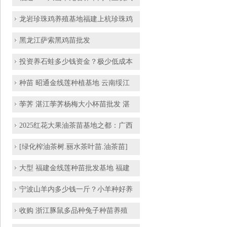
龙岩珍珠鸡养殖基地福建上杭珍珠鸡
黑龙江萨索黑鸡苗批发
投资养石蛙多少钱资金？极少低成本
种苗 昭通金线莲种植基地 云南绥江
荸荠 湛江荸荠杨梅大小杯苗批发 湛
2025红花大果油茶苗基地之都：广西
[绿化榨油茶树.丽水茶叶苗.油茶苗]
大型 福建金线莲种苗批发基地 福建
宁波山羊内多少钱一斤？小羊种好养
收购 浙江豚鼠多品种兔子种苗养殖