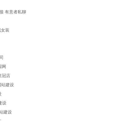
 诚换链接 有意者私聊
商城女装
家公司
有暇网
 淘宝皇冠店
 济宁网站建设
设
站建设
泽网站建设
广