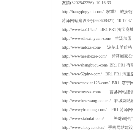
友情(3202542256) 10:16:33
http://hangqingymt-com/ 权重2
菏泽网站建设8号(860608421) 10:17:37
http://wwwtao114cn/ BR1 PR1 淘宝
http://wwwsdhexinyuan-com/ 羊汤加盟
http://wwwmdczz-com/ 波尔山羊价格
http://wwwhezehexie-com/ 菏泽搬
http://wwwshangbuqu-com/ BR1 PR1 
http://www52phw-com/ BR1 PR1
http://wwwcaoxian123-com/ BR1
http://wwwtoyzzz-com/ 曹县网站建
http://wwwhezewang-comcn/ 郓城网
http://wwwyirentong-com/ PR1 菏
http://wwwxiabulai-com/ 关键词推
http://wwwchaoyuenetcn/ 手机网站建设