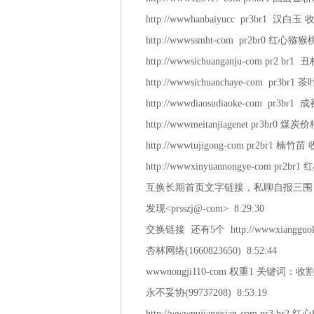
http://wwwhanbaiyucc pr3br1 汉白玉 
http://wwwssmht-com pr2br0 红心
http://wwwsichuanganju-com pr2 b
http://wwwsichuanchaye-com pr3br1
http://wwwdiaosudiaoke-com pr3
http://wwwmeitanjiagenet pr3br0 煤
http://wwwtujigong-com pr2br1 楠竹苗
http://wwwxinyuannongye-com pr2
互换长期首页文字链接，私聊自报三围，
发现<prsszj@-com> 8:29:30
交换链接 还有5个 http://wwwxiangg
杏林网络(1660823650) 8:52:44
wwwnongji110-com 权重1 关
永不妥协(99737208) 8:53:19
http://wwwpujiangxian-com pr3 