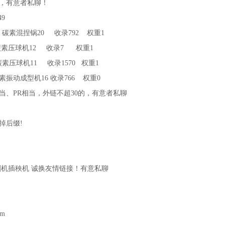
，有意者私聊！
49
12 碳素混捏锅20 收录792 权重1
3 碳素压球机12 收录7 权重1
9 碳素压球机11 收录1570 权重1
 碳素振动成型机16 收录766 权重0
、PR相当，外链不超30的，有意者私聊
掉后缀!
键词：收割机插秧机 诚换友情链接！有意私聊
om