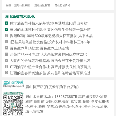
标签：
楚雄竹鼠养殖
楚雄竹鼠种苗
楚雄竹鼠价格
扁山杨梅苗木基地:
1
咸宁油茶苗种植示范基地(嘉鱼通城崇阳通山赤壁)
2
黄冈的金线莲种植基地 黄冈仿野生金线莲干货种苗
3
揭阳50颗100珠500颗东魁杨梅大杯苗批发 揭阳水晶
4
[已挂果油茶苗批发价格]投产长林中科湘林三华2年
5
百色散养草鸡批发 百色散养土鸡基地
6
油茶苗品种分类:红花大果长林湘林闽优岑软23号
7
大陕西的金线莲种植基地 陕西金线莲干货种苗批发
8
广西油茶种植专业合作社-高产嫁接改良种油茶苗批
9
江西的宜春新兴油茶苗 茶花苗和茶叶苗培育标准基
扁山特产店(百度爱采购平台店铺)
扁山水果苗木场：
13328738875
高产嫁接良种油茶
树苗,茶叶苗,龙眼,荔枝,葡萄,嘉宝果,脆蜜,脆皮金柑橘
子,橙子,脐橙,琵琶,百香果,梨子,李子,桃子,芭乐,油桃,
绿化苗批发