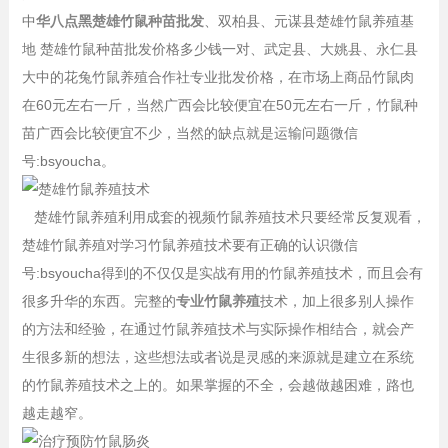
中
华八点黑楚雄竹鼠种苗批发
、双柏县、元谋县楚雄竹鼠养殖基
地 楚雄竹鼠种苗批发价格多少钱一对、武定县、大姚县、永仁县
大中的花兔竹鼠养殖合作社专业批发价格，在市场上商品竹鼠肉
在60元左右一斤，当然广西会比较便宜在50元左右一斤，竹鼠种
苗广西会比较便宜不少，当然的缺点就是运输问题微信
号:bsyoucha。
楚雄竹鼠养殖利用成套的视频竹鼠养殖技术只要经常反复观看，
楚雄竹鼠养殖对学习竹鼠养殖技术要有正确的认识微信
号:bsyoucha得到的不仅仅是实战有用的竹鼠养殖技术，而且会有
很多升华的东西。完整的
专业竹鼠养殖
技术，加上很多别人操作
的方法和经验，在通过竹鼠养殖技术与实际操作相结合，就会产
生很多新的想法，这些想法或者说是灵感的来源就是建立在系统
的竹鼠养殖技术之上的。如果掌握的不全，会越做越困难，路也
越走越窄。