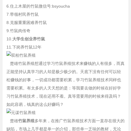
6.住上木屋的竹鼠微信号:bsyoucha
7.带领村民养竹鼠
8.克服重重困难养竹鼠
9.竹鼠肉传奇
10.
大学生创业养竹鼠
11.下岗养竹鼠12年
楚雄竹鼠养殖想通过学习竹鼠养殖技术来赚钱的人有很多，而真
正能坚持认真学习的人却是极少极少的。天底下没有任何可以轻
松赚钱的好事，一切成功都需要积累，学习竹鼠养殖技术同样也
需要积累。有太多的人天天想的是：等我要去做的时候在好好学
习竹鼠养殖技术，现在还用不着。真等需要用的时候来得及吗？
如此容易，钱真的这么好赚吗？
楚雄
竹鼠养殖
多年来，在推广竹鼠养殖技术方面一直存在很大的
缺陷，市场上几乎都是单一的介绍，那些单一乏味的教材，无论