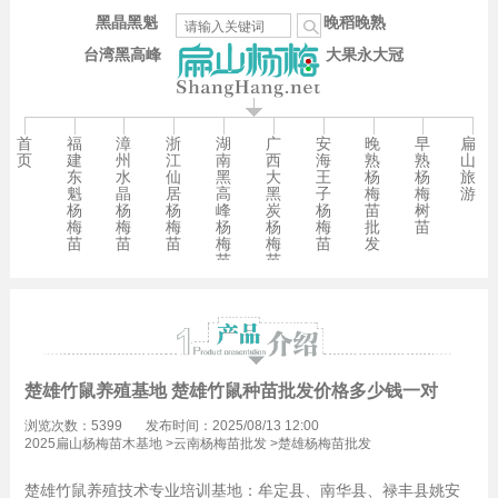
黑晶黑魁
晚稻晚熟
台湾黑高峰
大果永大冠
首
福
漳
浙
湖
广
安
晚
早
扁
页
建
州
江
南
西
海
熟
熟
山
东
水
仙
黑
大
王
杨
杨
旅
魁
晶
居
高
黑
子
梅
梅
游
杨
杨
杨
峰
炭
杨
苗
树
梅
梅
梅
杨
杨
梅
批
苗
苗
苗
苗
梅
梅
苗
发
苗
苗
楚雄竹鼠养殖基地 楚雄竹鼠种苗批发价格多少钱一对
浏览次数：5399
发布时间：2025/08/13 12:00
2025扁山杨梅苗木基地
>
云南杨梅苗批发
>
楚雄杨梅苗批发
楚雄竹鼠养殖技术专业培训基地：牟定县、南华县、禄丰县姚安