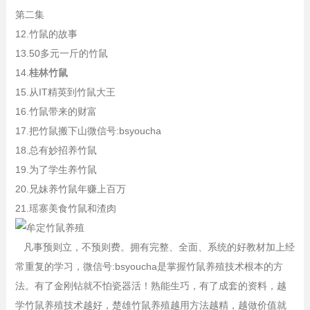
第二集
12.竹鼠的故事
13.50多元一斤的竹鼠
14.
桂林竹鼠
15.从IT精英到竹鼠大王
16.竹鼠带来的财富
17.把竹鼠搬下山微信号:bsyoucha
18.总有妙招养竹鼠
19.为了学生养竹鼠
20.兄妹养竹鼠年赚上百万
21.瑶寨美食竹鼠和渣肉
凡事预则立，不预则费。拥有完整、全面、系统的好教材加上经
常重复的学习，微信号:bsyoucha是掌握竹鼠养殖技术根本的方
法。有了金刚钻就不怕瓷器活！熟能生巧，有了成套的资料，越
学竹鼠养殖技术越好，楚雄竹鼠养殖越用方法越精，越做价值就