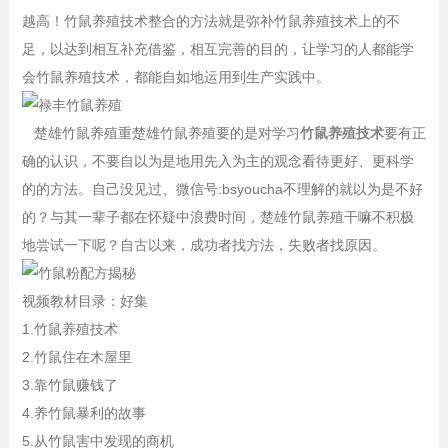
越高！竹鼠养殖技术整合的方法就是弥补竹鼠养殖技术上的不
足，以达到相互补充借鉴，相互完善的目的，让学习的人都能学
会竹鼠养殖技术，都能自如地运用到生产实践中。
楚雄竹鼠养殖重楚雄竹鼠养殖要的是对学习
竹鼠养殖技术
要有正
确的认识，不要自以为是地用先入为主的观念看待更好、更科学
的的方法。自己没见过、微信号:bsyoucha不理解的就以为是不好
的？与其一辈子都在怀疑中浪费时间，楚雄竹鼠养殖干嘛不积极
地尝试一下呢？自古以来，成功者找方法，失败者找原因。
视频教材目录：好集
1.竹鼠养殖技术
2.竹鼠住在木屋里
3.靠竹鼠赚钱了
4.养竹鼠暴利的故事
5.从竹鼠害中发现的商机