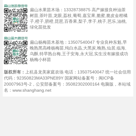
扁山水果苗木场：
13328738875
高产嫁接良种油茶
树苗,茶叶苗,龙眼,荔枝,葡萄,嘉宝果,脆蜜,脆皮金柑橘
子,橙子,脐橙,琵琶,百香果,梨子,李子,桃子,芭乐,油桃,
绿化苗批发
扁山杨梅苗木基地：
13507540047
专业良种东魁,早
晚熟黑高峰杨梅苗,纯白水晶,大黑炭,晚熟,仙居,临海,
乌酥,特早熟台梅,王子安海,永大冠,实生没有嫁接成功
杨梅小杯苗
版权所有：
上杭县龙美家庭农场 电话：13507540047 统一社会信用
代码：92350823MA33PNE89Y 国家网站备案号：
闽ICP备
20007963号-2
，公安部备案号：35082302000164
电脑版
，本站域
名：www.shanghang.net