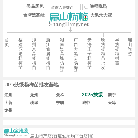
黑晶黑魁
晚稻晚熟
台湾黑高峰
大果永大冠
首
福
漳
浙
湖
广
安
晚
早
扁
页
建
州
江
南
西
海
熟
熟
山
东
水
仙
黑
大
王
杨
杨
旅
魁
晶
居
高
黑
子
梅
梅
游
杨
杨
杨
峰
炭
杨
苗
树
梅
梅
梅
杨
杨
梅
批
苗
苗
苗
苗
梅
梅
苗
发
苗
苗
2025扶绥杨梅苗批发基地
2025扶绥
江州
龙州
凭祥
新宁
大新
桃城
宁明
城中
天等
龙州
扁山特产店(百度爱采购平台店铺)