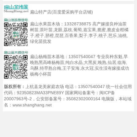
11:47
扁山特产店(百度爱采购平台店铺)
扁山水果苗木场：
13328738875
高产嫁接良种油茶
树苗,茶叶苗,龙眼,荔枝,葡萄,嘉宝果,脆蜜,脆皮金柑橘
子,橙子,脐橙,琵琶,百香果,梨子,李子,桃子,芭乐,油桃,
绿化苗批发
扁山杨梅苗木基地：
13507540047
专业良种东魁,早
晚熟黑高峰杨梅苗,纯白水晶,大黑炭,晚熟,仙居,临海,
乌酥,特早熟台梅,王子安海,永大冠,实生没有嫁接成功
杨梅小杯苗
版权所有：
上杭县龙美家庭农场 电话：13507540047 统一社会信用
代码：92350823MA33PNE89Y 国家网站备案号：
闽ICP备
20007963号-2
，公安部备案号：35082302000164
电脑版
，本站域
名：www.shanghang.net