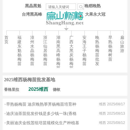
黑晶黑魁
晚稻晚熟
台湾黑高峰
大果永大冠
首
福
漳
浙
湖
广
安
晚
早
扁
页
建
州
江
南
西
海
熟
熟
山
东
水
仙
黑
大
王
杨
杨
旅
魁
晶
居
高
黑
子
梅
梅
游
杨
杨
杨
峰
炭
杨
苗
树
梅
梅
梅
杨
杨
梅
批
苗
苗
苗
苗
梅
梅
苗
发
苗
苗
2025维西杨梅苗批发基地
2025维西
香格里拉
德钦
早熟杨梅苗 迪庆晚熟荸荠杨梅苗培育种
维西
2025/08/17
迪庆油茶苗批发价钱是多少钱一珠(香格
维西
2025/08/13
12:45
美丽迪庆金线莲组培苗规模化生产种植基
维西
2025/08/12
11:25