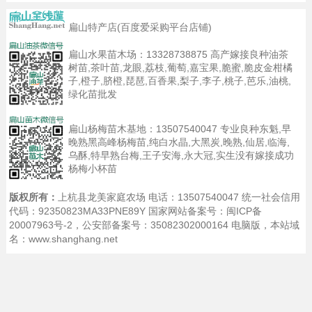
11:53
扁山特产店(百度爱采购平台店铺)
扁山水果苗木场：
13328738875
高产嫁接良种油茶
树苗,茶叶苗,龙眼,荔枝,葡萄,嘉宝果,脆蜜,脆皮金柑橘
子,橙子,脐橙,琵琶,百香果,梨子,李子,桃子,芭乐,油桃,
绿化苗批发
扁山杨梅苗木基地：
13507540047
专业良种东魁,早
晚熟黑高峰杨梅苗,纯白水晶,大黑炭,晚熟,仙居,临海,
乌酥,特早熟台梅,王子安海,永大冠,实生没有嫁接成功
杨梅小杯苗
版权所有：
上杭县龙美家庭农场 电话：13507540047 统一社会信用
代码：92350823MA33PNE89Y 国家网站备案号：
闽ICP备
20007963号-2
，公安部备案号：35082302000164
电脑版
，本站域
名：www.shanghang.net