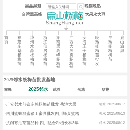
黑晶黑魁
晚稻晚熟
台湾黑高峰
大果永大冠
首
福
漳
浙
湖
广
安
晚
早
扁
页
建
州
江
南
西
海
熟
熟
山
东
水
仙
黑
大
王
杨
杨
旅
魁
晶
居
高
黑
子
梅
梅
游
杨
杨
杨
峰
炭
杨
苗
树
梅
梅
梅
杨
杨
梅
批
苗
苗
苗
苗
梅
梅
苗
发
苗
苗
2025邻水杨梅苗批发基地
2025邻水
前锋
武胜
岳池
华蓥
广安邻水前锋东魁杨梅苗批发 岳池大黑
邻水
2025/08/17
四川蜜蜂群蜜箱工蜜具批发四川蜂巢蜜格
邻水
2025/08/13
12:45
抗耐寒油茶苗品种 四川适合种植长林3年
邻水
2025/08/12
11:39