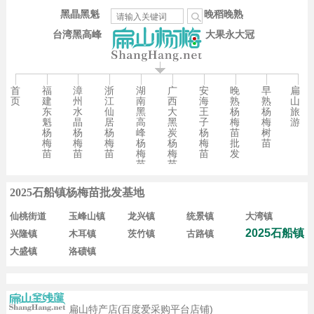
黑晶黑魁
晚稻晚熟
台湾黑高峰
大果永大冠
首
福
漳
浙
湖
广
安
晚
早
扁
页
建
州
江
南
西
海
熟
熟
山
东
水
仙
黑
大
王
杨
杨
旅
魁
晶
居
高
黑
子
梅
梅
游
杨
杨
杨
峰
炭
杨
苗
树
梅
梅
梅
杨
杨
梅
批
苗
苗
苗
苗
梅
梅
苗
发
苗
苗
2025石船镇杨梅苗批发基地
仙桃街道
玉峰山镇
龙兴镇
统景镇
大湾镇
2025石船镇
兴隆镇
木耳镇
茨竹镇
古路镇
大盛镇
洛碛镇
扁山特产店(百度爱采购平台店铺)