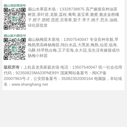
扁山水果苗木场：
13328738875
高产嫁接良种油茶
树苗,茶叶苗,龙眼,荔枝,葡萄,嘉宝果,脆蜜,脆皮金柑橘
子,橙子,脐橙,琵琶,百香果,梨子,李子,桃子,芭乐,油桃,
绿化苗批发
扁山杨梅苗木基地：
13507540047
专业良种东魁,早
晚熟黑高峰杨梅苗,纯白水晶,大黑炭,晚熟,仙居,临海,
乌酥,特早熟台梅,王子安海,永大冠,实生没有嫁接成功
杨梅小杯苗
版权所有：
上杭县龙美家庭农场 电话：13507540047 统一社会信用
代码：92350823MA33PNE89Y 国家网站备案号：
闽ICP备
20007963号-2
，公安部备案号：35082302000164
电脑版
，本站域
名：www.shanghang.net