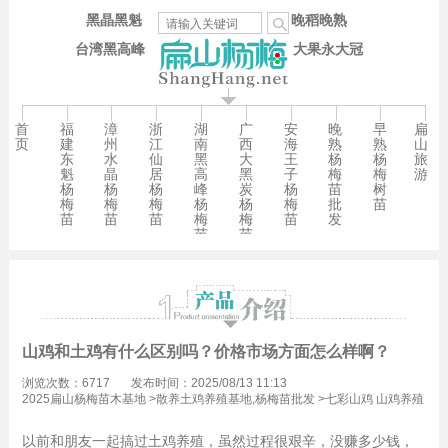
黑晶黑魁
晚稻晚熟
台湾黑高峰
大果永大冠
首
福
漳
浙
湖
广
安
晚
早
扁
页
建
州
江
南
西
海
熟
熟
山
东
水
仙
黑
大
王
杨
杨
旅
魁
晶
居
高
黑
子
梅
梅
游
杨
杨
杨
峰
炭
杨
苗
树
梅
梅
梅
杨
杨
梅
批
苗
苗
苗
苗
梅
梅
苗
发
苗
苗
山鸡和土鸡有什么区别吗？价格市场方面怎么样啊？
浏览次数：6717
发布时间：2025/08/13 11:13
2025扁山杨梅苗木基地
>
散养土鸡养殖基地,杨梅苗批发
>
七彩山鸡 山鸡养殖
杨梅苗批发
以前和朋友一起搞过土鸡养殖，虽然过程很艰辛，没赚多少钱，