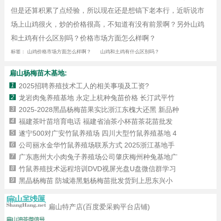
但是还算积累了点经验，所以现在还是想镐下老本行，近听说市
场上山鸡很火，炒的价格很高，不知道有没有前景啊？另外山鸡
和土鸡有什么区别吗？价格市场方面怎么样啊？
标签：
山鸡价格市场方面怎么样啊？
山鸡和土鸡有什么区别吗？
扁山杨梅苗木基地:
1
2025招聘养殖技术工人的相关事项及工资?
2
龙岩肉兔养殖基地 永定上杭种兔苗价格 长汀武平竹
3
2025-2028黑晶杨梅苗果实比浙江东槐大还黑 新品种
4
福建茶叶苗培育电话 福建省油茶小杯苗茶花苗批发
5
遂宁500对广安竹鼠养殖场 四川大型竹鼠养殖基地 4
6
公司丽水金华竹鼠养殖场联系方式 2025浙江基地手
7
广东惠州大小肉兔子养殖场公司肇庆梅州种兔基地广
8
竹鼠养殖技术远程培训DVD视屏光盘U盘微信群学习
9
黑晶杨梅苗 防城港黑魁杨梅苗批发货到上思东兴小
扁山特产店(百度爱采购平台店铺)