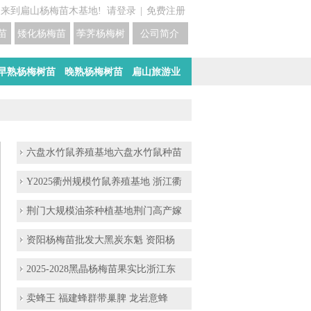
迎来到扁山杨梅苗木基地!
请登录
|
免费注册
苗培育基地
矮化杨梅苗价格
荸荠杨梅树苗培育
公司简介
早熟杨梅树苗
晚熟杨梅树苗
扁山旅游业
六盘水竹鼠养殖基地六盘水竹鼠种苗
Y2025衢州规模竹鼠养殖基地 浙江衢
荆门大规模油茶种植基地荆门高产嫁
资阳杨梅苗批发大黑炭东魁 资阳杨
2025-2028黑晶杨梅苗果实比浙江东
卖蜂王 福建蜂群带巢脾 龙岩意蜂