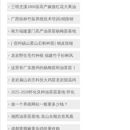
三明尤溪1800亩高产嫁接红花大果油
广西桂林竹鼠养殖技术培训(销路销
南方福建厦门高产油茶苗杨梅苗基地
[ 宿州砀山霍山石斛种苗] 铜皮鼓槌
龙岩野生毛竹种植 福建竹子杉树风
这里有广东惠州的杨梅苗和油茶苗 1
龙岩扁山农庄科技火鸡苗龙岩脱温鸡
2025-2028怀化良种油茶苗基地 怀化
做一个养殖网站一般要多少钱？
湘西油茶苗基地-龙山永顺吉首凤凰
成都青脚麻黄杂鸡批量收购