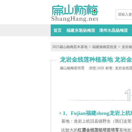
首页
福建东魁杨梅苗
漳州水晶杨梅苗
>
>
2025扁山杨梅苗木基地
福建杨梅苗批发
龙岩
龙岩金线莲种植基地 龙岩金
扁山杨梅苗培育
浏览:2426
标签:
龙岩金线
1、Fujian福建sheng龙岩
基地：龙岩上杭旧县镇野生（我们这里
比较大的
红霞金线莲组培苗培育
基地欢