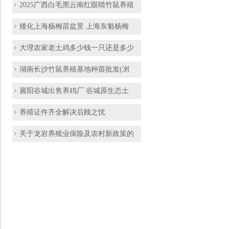
2025广西白毛黑云南红眼睛竹鼠养殖
矮化上海杨梅苗盆景 上海东魁杨梅
大理农家老土鸡多少钱一只还是多少
湖南长沙竹鼠养殖基地种苗批发(浏
襄阳谷城出售养鸡厂 谷城原生态土
养殖证件齐全解决后顾之忧
关于龙岩养殖业保险及农村新政策的