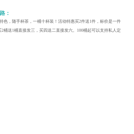
路：
特色，随手杯茶，一桶十杯装！活动特惠买2件送1件，标价是一件
买2桶送1桶直接发三，买四送二直接发六。100桶起可以支持私人定