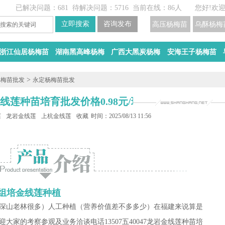
已解决问题：681
待解决问题：5716
当前在线：86人
您好!欢
高压杨梅苗
乌酥杨梅
浙江仙居杨梅苗
湖南黑高峰杨梅
广西大黑炭杨梅
安海王子杨梅苗
>
杨梅苗批发
永定杨梅苗批发
线莲种苗培育批发价格0.98元/珠
莲种苗培育
龙岩金线莲种苗批发
上杭金线莲种植
收藏
时间：2025/08/13 11:56
上杭组培金线莲种植
深山老林很多）人工种植（营养价值差不多多少）在福建来说算是
迎大家的考察参观及业务洽谈电话13507五40047龙岩金线莲种苗培