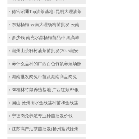
德宏昭通Top油茶基地#昆明大理油茶
东魁杨梅:云南大理杨梅苗批发 云南
多少钱 南充水晶杨梅苗品种 黑高峰
潮州山茶籽树油茶苗批发(2025潮安
养什么品种的广西百色竹鼠养殖场赚
湖南批发肉兔种苗及湖南商品肉兔
30桂林竹鼠养殖基地 广西红颊B5银
扁山 沧州衡水金线莲种苗和金线莲
宁德肉兔养殖专业种苗批发价钱
江苏高产油茶苗批发(扬州盐城徐州