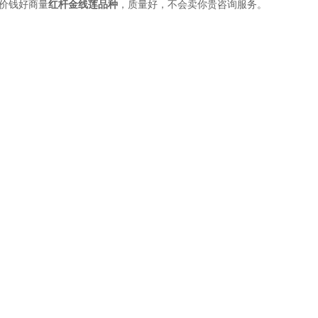
价钱好商量
红杆金线莲品种
，质量好，不会卖你贵咨询服务。