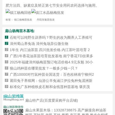
肥方法四、缺素症及矫正第七节安全用药农药选择与施用。
标签：
镇江杨梅苗批发
丹阳东魁苗批发
扁山杨梅苗木基地:
1
石蛙可以纯野生训养吗？野生的改为圈养人工养殖可
2
漳州蜀山养兔场 漳州兔场异位微生物
3
1年生 内江油茶苗.四川批发价格.内江茶叶苗培育 2
4
广西1年香花油茶苗培育批发基地 南宁香花TD挂果多
5
2025年福建漳州杨梅苗预订电话价格4.9元东魁 30小
6
狼山鸡种苗在哪里批发？一般多少钱一只？
7
广西10000对竹鼠种苗全国送货：百色桂林南宁柳州2
8
莆田兔子养殖网：仙游公羊兔涵江伊拉兔种兔湄洲新
9
标准化广东种植铁皮石斛和金线莲种苗基地 肇庆茂
扁山特产店(百度爱采购平台店铺)
扁山水果苗木场：
13328738875
高产嫁接良种油茶