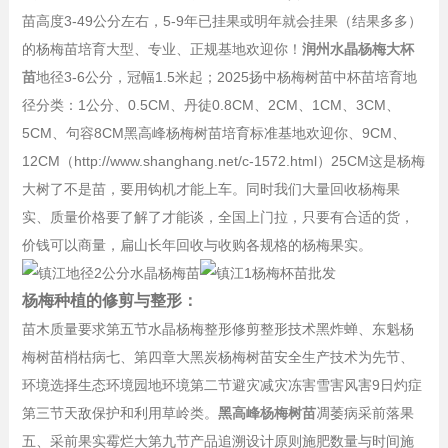
苗高度3-49公分左右，5-9年已挂果或明年就会挂果（结果多多）
的杨梅苗培育大型、专业、正规基地欢迎你！
润州水晶杨梅大杯
苗
地径3-6公分，冠幅1.5米起；2025扬中杨梅树苗中杯苗培育地
径分类：1公分、0.5CM、丹徒0.8CM、2CM、1CM、3CM、
5CM、句容8CM黑高峰杨梅树苗培育标准基地欢迎你、9CM、
12CM（http://www.shanghang.net/c-1572.html）25CM这是杨梅
大树了不是苗，要用钩机才能上车。同时我们大量回收杨梅果
实、质量价格要了解了才能谈，全国上门拉，只要有合适的货，
价钱可以商量，扁山长年回收与收购各规格的杨梅果实。
杨梅种植的修剪与整形：
苗木质量要求第五节水晶杨梅整形修剪整形技术黑炸蝉、东魁杨
梅树苗梢枯病七、第四章大黑炭杨梅树苗安全生产技术为先节、
环境选择生态环境园地环境第二节避灾减灾冻害雪害风害9日灼症
第三节天敌保护和利用草岭类。
黑高峰杨梅树苗
凋萎病采前落果
五、采前果实霉烂大第九节产品追溯设计原则施肥数量与时间施