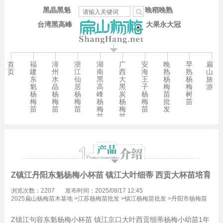
黑晶黑魁
晚稻晚熟
台湾黑高峰
大果永大冠
首
福
漳
浙
湖
广
安
晚
早
扁
页
建
州
江
南
西
海
熟
熟
山
东
水
仙
黑
大
王
杨
杨
旅
魁
晶
居
高
黑
子
梅
梅
游
杨
杨
杨
峰
炭
杨
苗
树
梅
梅
梅
杨
杨
梅
批
苗
苗
苗
苗
梅
梅
苗
发
苗
苗
Z镇江丹阳东魁杨梅小杯苗 镇江大叶细蒂 西贡大杯苗培育2C
浏览次数：2207
发布时间：2025/08/17 12:45
2025扁山杨梅苗木基地
>
江苏杨梅苗批发
>
镇江杨梅苗批发
>
丹阳市杨梅苗
批发
Z镇江句容东魁杨梅小杯苗 镇江京口大叶西贡细蒂杨梅小幼苗1年