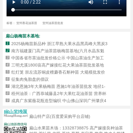
标签：
贺州香花油茶苗
贺州油茶苗批发
扁山杨梅苗木基地:
1
2025杨梅苗新品种 浙江早熟大果水晶黑高峰大黑炭3
2
南方福建厦门高产油茶苗杨梅苗基地(六月水晶东魁
3
中国各省市茶油批发价格公示 中国山茶油生产加工
4
三明尤溪1800亩高产嫁接红花大果油茶苗批发基地
5
红灯笼 崇左流苏铜皮檀麝香石斛种苗 大规模批发价
6
征集肉兔胎盘的倡议
7
湖北恩施3年大果杨梅苗 恩施1年油茶苗批发 地径1-
8
梧州油茶：广西恭城藤县2年大果红花油茶苗 营养杯
9
成真广东紫薇花瓶造型编织 中山佛山深圳广州肇庆4
扁山特产店(百度爱采购平台店铺)
扁山水果苗木场：
13328738875
高产嫁接良种油茶