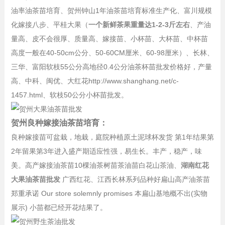
油率油茶苗培育、贺州钟山1年油茶苗培育标准生产化、富川规模
化嫁接八步、平桂大果（
一个新鲜茶果重量达1-2-3斤左右
、产油
量高、皮不会很厚、质量高、嫁接苗、小杯苗、大杯苗、中杯苗
高度一般在40-50cm公分、50-60CM厘米、60-98厘米）、长林、
三华、富阳软枝55公分高地径0.4公分油茶杯苗批发价格好，产量
高、中科、闽优、大红花http://www.shanghang.net/c-
1457.html、软枝50公分小杯苗批发。
贺州良种嫁接油茶苗培育：
良种嫁接苗可盆栽，地栽，庭院种植原土泥球杯发货 第1年结果第
2年留果第3年进入盛产期适应性强，易生长。丰产，稳产，味
美。高产嫁接油茶苗10棵油茶树苗茶油苗白花山茶油、
湖南红花
大果油茶苗批发
广西红花、江西长林系列品种好扁山高产油茶苗
郑重承诺 Our store solemnly promises 本扁山基地概不出(实物
展示) 小苗都已经开花结果了。