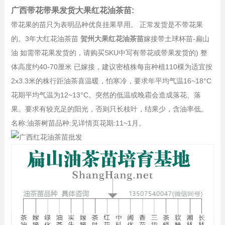
广西带花带果发货大果红花油茶苗:
带花果的苗只为表明品种优良挂果早用。 正常发货是不带花果
的。3年大红花油茶苗
贺州大果红花油茶苗
嫁接带土球杯苗-扁山
油 如需带花果发货的，请购买SKU中写有带花或带果发货的) 整
体高度约40-70厘米 已嫁接，建议密植株每亩种植110棵为适宜按
2x3.3米的株行距油茶喜温暖，怕寒冷，要求年平均气温16~18°C
花期平均气温为12~13°C。突然的低温或晚霜会造成落花、落
果。要求有较充足的阳光，否则只长枝叶，结果少，含油率低。
名称:油茶树苗品种:见详情页花期:11~1月。