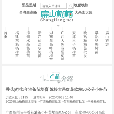
黑晶黑魁
晚稻晚熟
台湾黑高峰
大果永大冠
首
福
漳
浙
湖
广
安
晚
早
扁
页
建
州
江
南
西
海
熟
熟
山
东
水
仙
黑
大
王
杨
杨
旅
魁
晶
居
高
黑
子
梅
梅
游
杨
杨
杨
峰
炭
杨
苗
树
梅
梅
梅
杨
杨
梅
批
苗
苗
苗
苗
梅
梅
苗
发
苗
苗
香花贺州1年油茶苗培育 嫁接大果红花软枝50公分小杯苗批
浏览次数：2195
发布时间：2025/08/13 11:46
2025扁山杨梅苗木基地
>
广西杨梅苗批发
>
贺州杨梅苗批发
>
平桂杨梅苗批
发
广西贺州昭平香花油茶小杯苗地径0.5公分，高度40-60公分高出