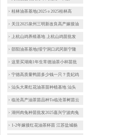
​桂林油茶基地(2025☼2025桂林高
关注2025泉州三明新改良高产嫁接油
上杭山鸡养殖基地 上杭山鸡苗批发
邵阳油茶基地(绥宁洞口武冈新宁隆
这里买湖南1年生常德油茶小杯苗批
宁德高质量鸭苗多少钱一只？贵妃鸡
汕头大果红花油茶苗种植基地 汕头
临沧高产油茶苗品种To临沧茶树苗云
湖州肉兔种苗批发2025嘉兴宁波肉兔
1-2年嫁接红花油茶杯苗 江苏盐城杨