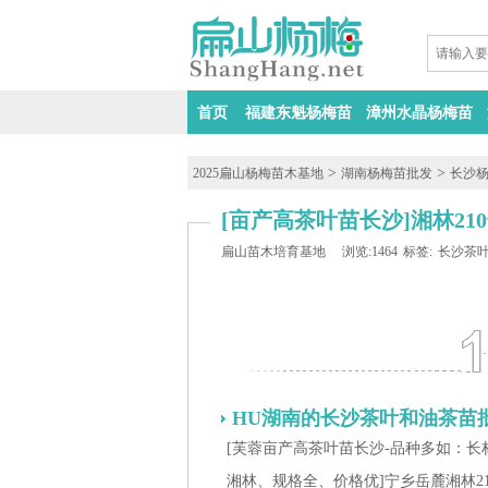
首页
福建东魁杨梅苗
漳州水晶杨梅苗
>
>
2025扁山杨梅苗木基地
湖南杨梅苗批发
长沙
[亩产高茶叶苗长沙]湘林21
扁山苗木培育基地
浏览:1464
标签:
长沙茶
HU湖南的长沙茶叶和油茶苗
[芙蓉亩产高茶叶苗长沙-品种多如：长
湘林、规格全、价格优]宁乡岳麓湘林21