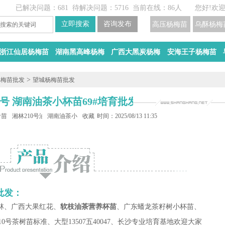
已解决问题：681
待解决问题：5716
当前在线：86人
您好!欢
高压杨梅苗
乌酥杨梅
浙江仙居杨梅苗
湖南黑高峰杨梅
广西大黑炭杨梅
安海王子杨梅苗
>
杨梅苗批发
望城杨梅苗批发
0号 湖南油茶小杯苗69#培育批发
叶苗批发
湘林210号油茶苗培育
湖南油茶小杯苗批发
收藏
时间：2025/08/13 11:35
批发：
林、广西大果红花、
软枝油茶营养杯苗
、广东蟠龙茶籽树小杯苗、
0号茶树苗标准、大型13507五40047、长沙专业培育基地欢迎大家