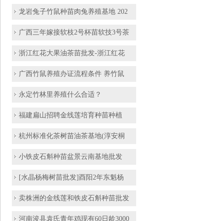
龙岩兔子竹鼠种苗肉兔养殖基地 202
广西三年嫁接软枝2号杯苗软技3号茶
浙江红花大果油茶苗批发-浙江红花
广西竹鼠养殖办证流程条件 养竹鼠
永定竹林里养殖什么合适？
福建扁山招聘金线莲培育种苗种植
杭州标准化茶树苗油茶基地(淳安桐
小铁皮石斛种苗盆景云南基地批发
[水晶杨梅树苗批发]酉阳2年东魁杨
卖株洲的金线莲和铁皮石斛种苗批发
河南浚县袁氏青年鸡现有60日龄3000