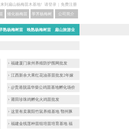
迎来到扁山杨梅苗木基地!
请登录
|
免费注册
苗培育基地
矮化杨梅苗价格
荸荠杨梅树苗培育
公司简介
早熟杨梅树苗
晚熟杨梅树苗
扁山旅游业
福建厦门泉州养殖防护围网批发
江西新余大果红花油茶苗批发2年嫁
@贵港脱温华柴公鸡苗基地孵化场价
莆田珍珠鸡孵化火鸡苗批发
这里有卖襄阳竹鼠养殖基地 鄂州豚
福建金线莲种苗组培苗培育基地 福