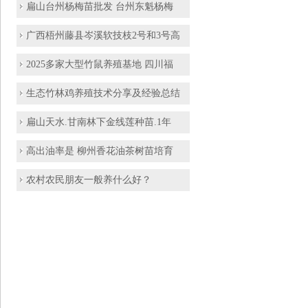
扁山台州杨梅苗批发 台州东魁杨梅
广西梧州藤县岑溪软技枝2号和3号高
2025多家大型竹鼠养殖基地 四川福
生态竹林鸡养殖技术分享及经验总结
扁山天水.甘南林下金线莲种苗.1年
高出油率是 柳州香花油茶树苗培育
农村农民朋友一般养什么好？