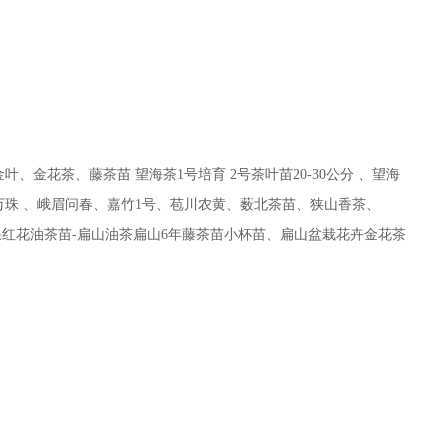
叶、金花茶、藤茶苗 望海茶1号培育 2号茶叶苗20-30公分 、望海
万珠 、峨眉问春、嘉竹1号、苞川农黄、薮北茶苗、狭山香茶、
红花油茶苗-扁山油茶扁山6年藤茶苗小杯苗、扁山盆栽花卉金花茶