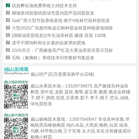
2
信昌孵化场免费养殖土鸡技术支持
3
聊城笨鸡苗柴鸡苗绿壳蛋鸡苗芦花鸡苗批发
4
Sall广西大型竹鼠养殖基地 南宁V桂林竹鼠种苗批发
5
大型2025广东惠州铁皮石斛种苗金线莲种植基地销路
6
[湖南油茶苗批发]2年生油茶杯苗 嫁接 容器 100珠
7
滦平不喂饲料和生长素的自家养的肥兔
8
2025关注：广西嫁接高产红花大果油茶苗培育示范标
9
石蛙（棘胸蛙）养殖技术问答教材书集批发
扁山特产店(百度爱采购平台店铺)
扁山水果苗木场：
13328738875
高产嫁接良种油茶
树苗,茶叶苗,龙眼,荔枝,葡萄,嘉宝果,脆蜜,脆皮金柑橘
子,橙子,脐橙,琵琶,百香果,梨子,李子,桃子,芭乐,油桃,
绿化苗批发
扁山杨梅苗木基地：
13507540047
专业良种东魁,早
晚熟黑高峰杨梅苗,纯白水晶,大黑炭,晚熟,仙居,临海,
乌酥,特早熟台梅,王子安海,永大冠,实生没有嫁接成功
杨梅小杯苗