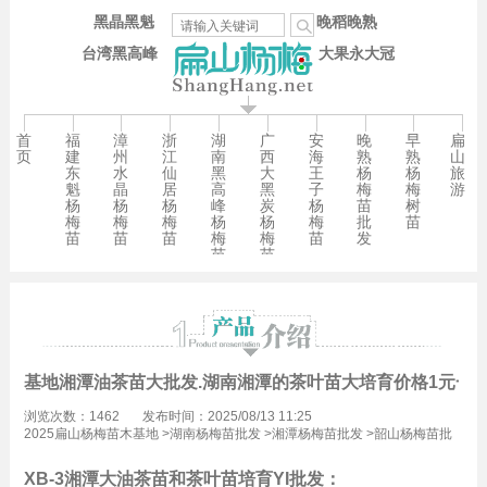
黑晶黑魁
晚稻晚熟
台湾黑高峰
大果永大冠
首
福
漳
浙
湖
广
安
晚
早
扁
页
建
州
江
南
西
海
熟
熟
山
东
水
仙
黑
大
王
杨
杨
旅
魁
晶
居
高
黑
子
梅
梅
游
杨
杨
杨
峰
炭
杨
苗
树
梅
梅
梅
杨
杨
梅
批
苗
苗
苗
苗
梅
梅
苗
发
苗
苗
基地湘潭油茶苗大批发.湖南湘潭的茶叶苗大培育价格1元一
浏览次数：1462
发布时间：2025/08/13 11:25
2025扁山杨梅苗木基地
>
湖南杨梅苗批发
>
湘潭杨梅苗批发
>
韶山杨梅苗批
发
XB-3湘潭大油茶苗和茶叶苗培育YI批发：