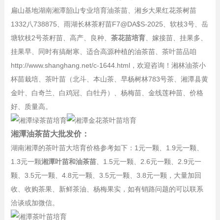
扁山基地湖南湘潭韶山专业培育油茶苗、湘乡大果红花茶树苗
1332八738875
、雨湖长林茶籽苗F7@DA$S-2025、软枝3号、岳
塘软枝2号茶籽苗、高产、良种、
茶花苗培育
、嫁接苗、挂果多、
挂果早、同时有搞耐寒、适合高源种植的油茶苗、茶叶苗品咱
http://www.shanghang.net/c-1644.html，欢迎咨询！湘林油茶小
杯苗栽培、茶叶苗（北斗、本山茶、早杨树林783号茶、湘潭县黄
金叶、白奇兰、白鸡冠、白牡丹）、杨梅苗、金线莲种苗、价格
好、质量高。
湘潭油茶苗大批发价：
湖南湘潭的茶叶苗大培育价格参考如下：1元一颗、1.9元一颗、
1.3元一颗
湘潭叶苗和油茶苗
、1.5元一颗、2.6元一颗、2.9元一
颗、3.5元一颗、4.8元一颗、3.5元一颗、3.8元一颗，大量加回
收、收购茶果、新鲜茶油、杨梅果实，如有销路问题的可以联系
洽谈或加微信。