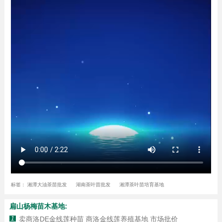
标签：
湘潭大油茶苗批发
湖南茶叶苗批发
湘潭茶叶苗培育基地
扁山杨梅苗木基地:
1
卖商洛DE金线莲种苗 商洛金线莲养殖基地 市场批价