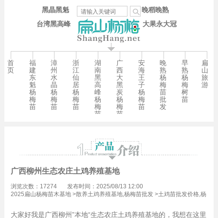
黑晶黑魁
晚稻晚熟
台湾黑高峰
大果永大冠
首
福
漳
浙
湖
广
安
晚
早
扁
页
建
州
江
南
西
海
熟
熟
山
东
水
仙
黑
大
王
杨
杨
旅
魁
晶
居
高
黑
子
梅
梅
游
杨
杨
杨
峰
炭
杨
苗
树
梅
梅
梅
杨
杨
梅
批
苗
苗
苗
苗
梅
梅
苗
发
苗
苗
广西柳州生态农庄土鸡养殖基地
浏览次数：17274
发布时间：2025/08/13 12:00
2025扁山杨梅苗木基地
>
散养土鸡养殖基地,杨梅苗批发
>
土鸡苗批发价格,杨
梅苗批发
大家好我是广西柳州”本地“生态农庄土鸡养殖基地的，我想在这里