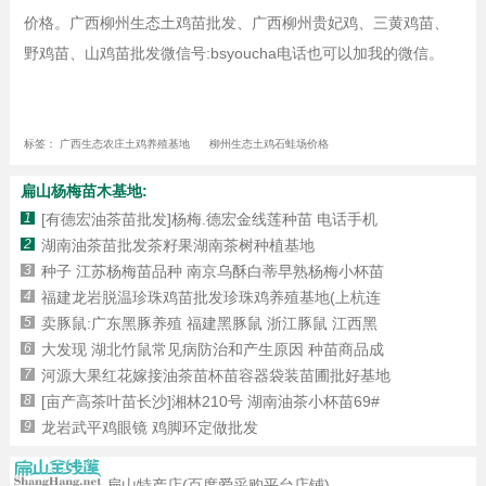
价格。广西柳州生态土鸡苗批发、广西柳州贵妃鸡、三黄鸡苗、
野鸡苗、山鸡苗批发微信号:bsyoucha电话也可以加我的微信。
标签：
广西生态农庄土鸡养殖基地
柳州生态土鸡石蛙场价格
扁山杨梅苗木基地:
1
[有德宏油茶苗批发]杨梅.德宏金线莲种苗 电话手机
2
湖南油茶苗批发茶籽果湖南茶树种植基地
3
种子 江苏杨梅苗品种 南京乌酥白蒂早熟杨梅小杯苗
4
福建龙岩脱温珍珠鸡苗批发珍珠鸡养殖基地(上杭连
5
卖豚鼠:广东黑豚养殖 福建黑豚鼠 浙江豚鼠 江西黑
6
大发现 湖北竹鼠常见病防治和产生原因 种苗商品成
7
河源大果红花嫁接油茶苗杯苗容器袋装苗圃批好基地
8
[亩产高茶叶苗长沙]湘林210号 湖南油茶小杯苗69#
9
龙岩武平鸡眼镜 鸡脚环定做批发
扁山特产店(百度爱采购平台店铺)