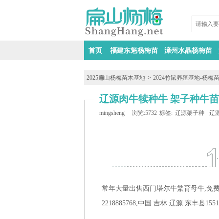
首页
福建东魁杨梅苗
漳州水晶杨梅苗
>
2025扁山杨梅苗木基地
2024竹鼠养殖基地-杨梅
辽源肉牛犊种牛 架子种牛
mingsheng
浏览:5732
标签:
辽源架子种牛苗
辽
常年大量出售西门塔尔牛繁育母牛,免费
2218885768,中国 吉林 辽源 东丰县15516