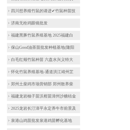
四川想养殖竹鼠的请进✔竹鼠种苗技
济南无栓鸡眼镜批发
福建黑豚竹鼠养殖基地 2025福建白
保山Good油茶苗批发种植基地(隆阳
白毛红颊竹鼠种苗 六盘水兴义特大
怀化竹鼠养殖基地-通道洪江靖州芷
郑州土柴鸡市场营销部 郑州散养柴
福建龙岩柚子苗沃柑苗漳州沙糖桔金
2025龙岩长汀漳平永定养牛市前景及
泉港山鸡苗批发泉港鸡苗孵化基地