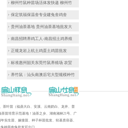
柳州竹鼠种苗场活体发快递 柳州竹
保定筑福保温舍专业建兔舍鸡舍
贵州油茶基地 贵州油茶基地批发大
南昌招聘养鸡工人-南昌招土鸡养殖
正规龙岩上杭土鸡蛋土鸡苗批发
标准惠州韶关东莞竹鼠养殖场 农贸
养竹鼠：汕头南澳后宅大型规模种竹
培育、茶叶苗（福鼎大白、安溪、云南奶白、龙井、普
茶苗培育示范基地！油茶之乡、湖南湘林21号、广
三四年实生苗、嫁接苗、种子杯苗批发、轻基质容器、
羊兔种苗肉兔批发可出口。