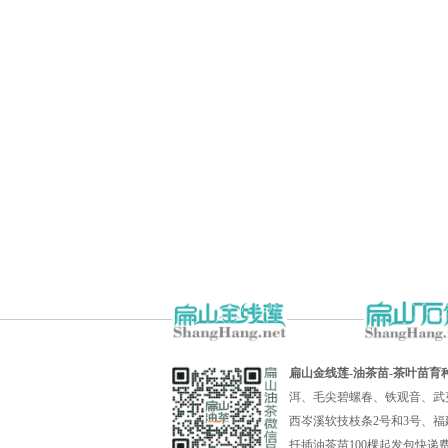
扁山金线莲-油茶苗-茶叶苗育
洱、毛尖碧螺春、铁观音、武
西岑溪软技枝条2号和3号、福
扦插油茶苗100棵起发包快