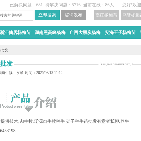
已解决问题：681
待解决问题：5716
当前在线：86人
您好!欢
高压杨梅苗
乌酥杨梅
浙江仙居杨梅苗
湖南黑高峰杨梅
广西大黑炭杨梅
安海王子杨梅苗
苗批发
苗批发
批发
源肉牛犊种牛
收藏
时间：2025/08/13 11:12
提供技术,肉牛犊,辽源肉牛犊种牛 架子种牛苗批发有意者私聊,养牛
453198.