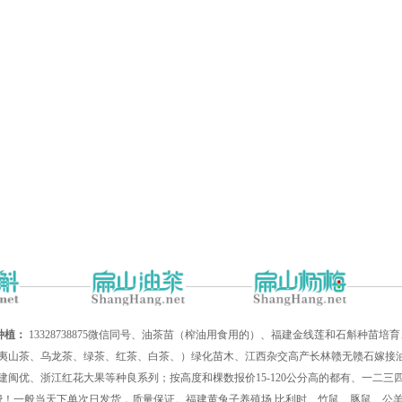
种植：
13328738875微信同号、油茶苗（榨油用食用的）、福建金线莲和石斛种苗
夷山茶、乌龙茶、绿茶、红茶、白茶、）绿化苗木、江西杂交高产长林赣无赣石嫁接油
建闽优、浙江红花大果等种良系列；按高度和棵数报价15-120公分高的都有、一二
递费！一般当天下单次日发货，质量保证。福建黄兔子养殖场,比利时、竹鼠、豚鼠、公