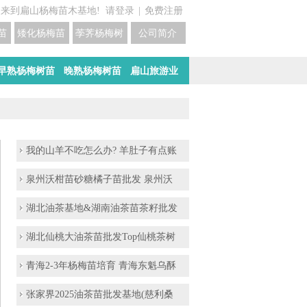
迎来到扁山杨梅苗木基地!
请登录
|
免费注册
苗培育基地
矮化杨梅苗价格
荸荠杨梅树苗培育
公司简介
早熟杨梅树苗
晚熟杨梅树苗
扁山旅游业
我的山羊不吃怎么办? 羊肚子有点账
泉州沃柑苗砂糖橘子苗批发 泉州沃
湖北油茶基地&湖南油茶苗茶籽批发
湖北仙桃大油茶苗批发Top仙桃茶树
青海2-3年杨梅苗培育 青海东魁乌酥
张家界2025油茶苗批发基地(慈利桑