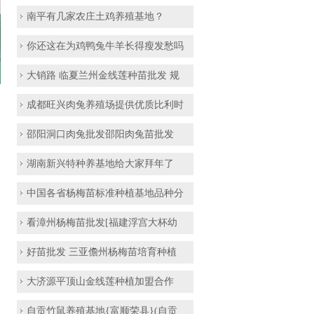
南平有几家农庄土鸡养殖基地？
你还这在为鸡鸭兔牛羊长得瘦发愁吗
大销路 临夏兰州金线莲种苗批发 规
成都旺兴肉兔养殖场提供优质比利时
邵阳洞口肉兔批发邵阳肉兔苗批发
湖南新兴特种养基地给大家拜年了
中国各省杨梅苗标准种植基地品种分
看漳州杨梅苗批发[福建浮宫大杯幼
好苗批发 三亚儋州杨梅苗培育种植
大济源平顶山金线莲种植加盟合作
自贡竹鼠养殖基地{富顺荣县}(自贡