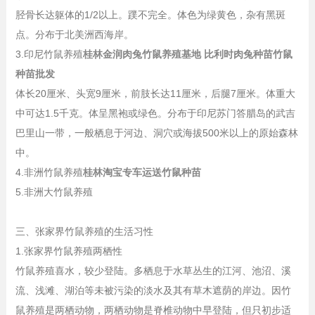
胫骨长达躯体的1/2以上。蹼不完全。体色为绿黄色，杂有黑斑
点。分布于北美洲西海岸。
3.印尼竹鼠养殖
桂林金润肉兔竹鼠养殖基地 比利时肉兔种苗竹鼠
种苗批发
体长20厘米、头宽9厘米，前肢长达11厘米，后腿7厘米。体重大
中可达1.5千克。体呈黑袍或绿色。分布于印尼苏门答腊岛的武吉
巴里山一带，一般栖息于河边、洞穴或海拔500米以上的原始森林
中。
4.非洲竹鼠养殖
桂林淘宝专车运送竹鼠种苗
5.非洲大竹鼠养殖
三、张家界竹鼠养殖的生活习性
1.张家界竹鼠养殖两栖性
竹鼠养殖喜水，较少登陆。多栖息于水草丛生的江河、池沼、溪
流、浅滩、湖泊等未被污染的淡水及其有草木遮荫的岸边。因竹
鼠养殖是两栖动物，两栖动物是脊椎动物中早登陆，但只初步适