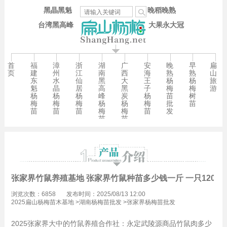
黑晶黑魁
晚稻晚熟
台湾黑高峰
大果永大冠
首
福
漳
浙
湖
广
安
晚
早
扁
页
建
州
江
南
西
海
熟
熟
山
东
水
仙
黑
大
王
杨
杨
旅
魁
晶
居
高
黑
子
梅
梅
游
杨
杨
杨
峰
炭
杨
苗
树
梅
梅
梅
杨
杨
梅
批
苗
苗
苗
苗
梅
梅
苗
发
苗
苗
张家界竹鼠养殖基地 张家界竹鼠种苗多少钱一斤 一只120元
浏览次数：6858
发布时间：2025/08/13 12:00
2025扁山杨梅苗木基地
>
湖南杨梅苗批发
>
张家界杨梅苗批发
2025张家界大中的竹鼠养殖合作社：永定武陵源商品竹鼠肉多少