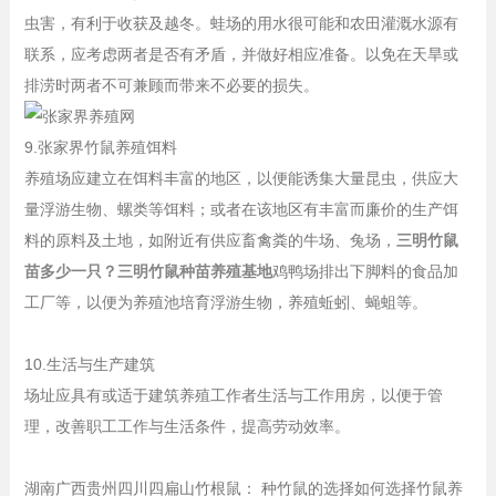
虫害，有利于收获及越冬。蛙场的用水很可能和农田灌溉水源有
联系，应考虑两者是否有矛盾，并做好相应准备。以免在天旱或
排涝时两者不可兼顾而带来不必要的损失。
9.张家界竹鼠养殖饵料
养殖场应建立在饵料丰富的地区，以便能诱集大量昆虫，供应大
量浮游生物、螺类等饵料；或者在该地区有丰富而廉价的生产饵
料的原料及土地，如附近有供应畜禽粪的牛场、兔场，
三明竹鼠
苗多少一只？三明竹鼠种苗养殖基地
鸡鸭场排出下脚料的食品加
工厂等，以便为养殖池培育浮游生物，养殖蚯蚓、蝇蛆等。
10.生活与生产建筑
场址应具有或适于建筑养殖工作者生活与工作用房，以便于管
理，改善职工工作与生活条件，提高劳动效率。
湖南广西贵州四川四扁山竹根鼠： 种竹鼠的选择如何选择竹鼠养