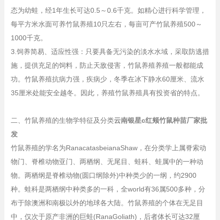
态为幼蛙，经1年生长可达0.5～0.6千克。如精心进行科学管理，
每平方米水面可养竹鼠养殖10只左右，每亩可产竹鼠养殖500～
1000千克。
3.饲养简易、适应性强：只要具备无污染的淡水水域，采取防逃措
施，提供充足的饲料，防止天敌侵害，竹鼠养殖养殖一般都能成
功。竹鼠养殖抗病力强，疾病少，冬季在冰下静水60厘米、流水
35厘米处能安全越冬。因此，养殖竹鼠养殖具有投资省的特点。
二、竹鼠养殖的生物学特征及分类
云南银星c红颊竹鼠种苗厂家批
发
竹鼠养殖的学名为RanacatasbeianaShaw，在分类学上属脊索动
物门、脊椎动物亚门、两栖纲、无尾目、蛙科、蛙属中的一种动
物。两栖纲是脊椎动物(圆口纲除外)中种类少的一纲，约2900
种。蛙科是两栖纲中种类多的一科，全world有36属500多种，分
布于除澳洲和南极以外的地球各大陆。竹鼠养殖的个体在无足目
中，仅次于原产非洲的巨蛙(RanaGoliath)，后者体长可达32厘