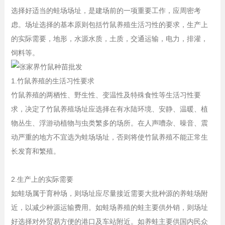
选择好适当的蛙场场址，是建场前的一项重要工作，应周密考
虑。场址选择的基本原则包括竹鼠养殖生活习性的要求，生产上
的实际需要，地形，水源水质，土质，交通运输，电力，排灌，
饲料等。
1.竹鼠养殖的生活习性要求
竹鼠养殖的两栖性、野生性、变温性及特殊食性等生活习性要
求，决定了竹鼠养殖场址应选择在有水陆环境、安静、温暖、植
物丛生、浮游动植物与虫类繁多的场所。在人声嘈杂、噪音、震
动严重的地方不宜选为蛙场场址，否则将使竹鼠养殖不能正常生
长发育和繁殖。
2.生产上的实际需要
如蛙场属于育种场，则场址应尽量接近需要大批种源的养蛙场附
近，以减少种源运输费用。如蛙场养殖的蛙主要供外销，则场址
好选择对外贸易方便的港口及车站附近。如养蛙主要供国内民众