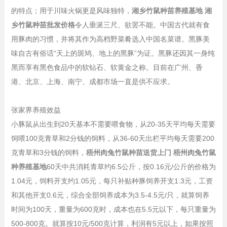
的特点；用于川味火锅更是风味独特，
湘乡竹鼠种苗养殖基地 湘
乡竹鼠种苗批发价格
令人垂涎三尺、欲罢不能。中国古代就有食
用豚肉的习惯，并将其作为高档野菜肴选入中国名菜谱。黑豚美
味自古有俗话“天上的斑鸠、地上的黑豚”为证。黑豚还因其一身纯
黑而享有黑色食品中的软钻石、软黄金之称。目前在广州、香
港、北京、上海、南宁、成都市场一直是供不应求。
张家界养殖效益
小豚鼠从出生到20天基本不需要喂食物，从20-35天平均每天需要
饲喂100克青草和2分钱的饲料，从36-60天出栏平均每天需要200
克青草和3分钱的饲料，
梧州肉兔竹鼠种苗送货上门 梧州肉兔竹鼠
种养殖基地
60天中共消耗青草约6.5公斤，按0.16元/公斤的价格为
1.04元，饲料开支约1.05元，每只补贴种豚饲养开支1.3元，工资
和其他开支0.6元，综合全部饲养成本为3.5-4.5元/只，就算饲养
时间为100天，重量为600克时，成本也在5.5元以下，每只重量为
500-800克。就算按10元/500克计算，利润有5元以上，如果按照