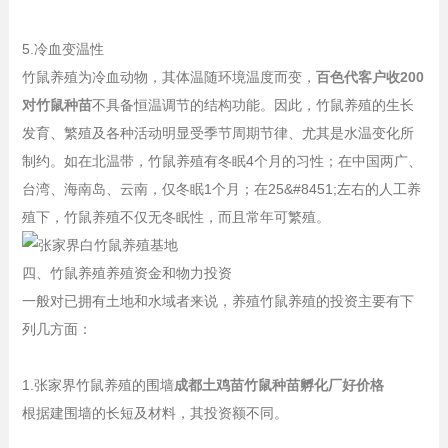
5.冷血变温性
竹鼠养殖为冷血动物，其体温随环境温度而变，
百色代客户收200
对竹鼠种苗
不具备恒温调节的结构功能。因此，竹鼠养殖的生长
发育、繁殖及各种活动明显受季节周期节律、尤其是水温变化所
制约。如在北温带，竹鼠养殖有冬眠4个月的习性；在中国两广、
台湾、海南岛、云南，仅冬眠1个月；在25&#8451;左右的人工养
殖下，竹鼠养殖不仅无冬眠性，而且常年可繁殖。
四、竹鼠养殖养殖资金和物力投资
一般对已拥有土地和水域者来说，养殖竹鼠养殖的投资主要有下
列几方面：
1.张家界竹鼠养殖的围墙
成都土鸡苗竹鼠种苗孵化厂好价格
根据建围墙的长短及材料，其投资额不同。