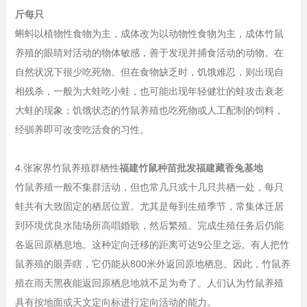
斤每只
蝌蚪以植物性食物为主，成体改为以动物性食物为主，成体竹鼠
养殖的眼睛对活动的物体敏感，善于发现并捕食活动的动物。在
自然状况下很少吃死物。但在食物缺乏时，饥饿难忍，则出现自
相残杀，一般为大蛙吃小蛙，也可能出现年轻健壮的蛙攻击衰老
大蛙的现象；饥饿状态的竹鼠养殖也吃死物或人工配制的饲料，
经驯养即可改变吃活食的习性。
4.张家界竹鼠养殖群栖性
福建竹鼠种苗批发福建藏香兔基地
竹鼠养殖一般不集群活动，但也常几只或十几只共栖一处，每只
蛙共有大致固定的栖居位置。尤其是每到生殖季节，常集体迁居
到环境优良水陆场所高唱婚歌，然后繁殖。完成生殖任务后仍能
各返回原栖息地。这种定向迁移的距离可达9公里之远。有人把竹
鼠养殖的眼弄瞎，它仍能从800米外返回原地栖息。因此，竹鼠养
殖在雨天黑夜能返回原栖息地就不足为奇了。人们认为竹鼠养殖
具有按地面或天文定向标进行定向活动的能力。