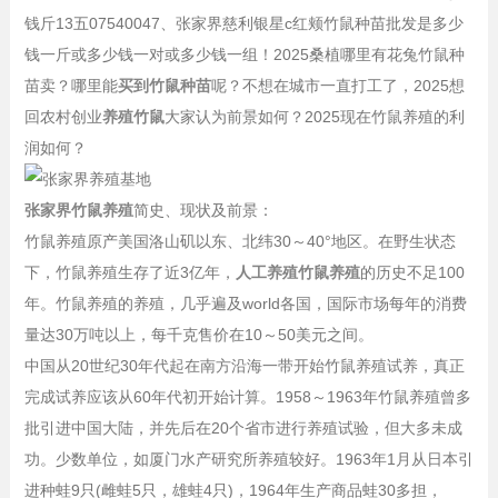
钱斤13五07540047、张家界慈利银星c红颊竹鼠种苗批发是多少
钱一斤或多少钱一对或多少钱一组！2025桑植哪里有花兔竹鼠种
苗卖？哪里能
买到竹鼠种苗
呢？不想在城市一直打工了，2025想
回农村创业
养殖竹鼠
大家认为前景如何？2025现在竹鼠养殖的利
润如何？
张家界竹鼠养殖
简史、现状及前景：
竹鼠养殖原产美国洛山矶以东、北纬30～40°地区。在野生状态
下，竹鼠养殖生存了近3亿年，
人工养殖竹鼠养殖
的历史不足100
年。竹鼠养殖的养殖，几乎遍及world各国，国际市场每年的消费
量达30万吨以上，每千克售价在10～50美元之间。
中国从20世纪30年代起在南方沿海一带开始竹鼠养殖试养，真正
完成试养应该从60年代初开始计算。1958～1963年竹鼠养殖曾多
批引进中国大陆，并先后在20个省市进行养殖试验，但大多未成
功。少数单位，如厦门水产研究所养殖较好。1963年1月从日本引
进种蛙9只(雌蛙5只，雄蛙4只)，1964年生产商品蛙30多担，