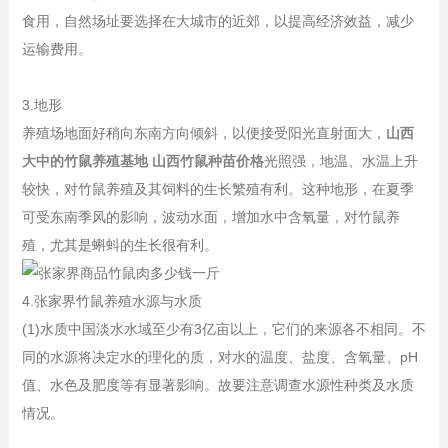
食用，自然场址要选择在大城市的近郊，以提高经济效益，减少
运输费用。
3.地形
养殖场地面好稍向东南方向倾斜，以便接受阳光直射面大，
山西
大中的竹鼠养殖基地 山西竹鼠种苗价格
光照强，地温、水温上升
较快，对竹鼠养殖及其饲料的生长繁殖有利。这种地形，在夏季
可受东南季风的影响，波动水面，增加水中含氧量，对竹鼠养
殖，尤其是蝌蚪的生长很有利。
4.张家界竹鼠养殖水源与水质
(1)水质中国淡水水域至少有3亿亩以上，它们的来源各不相同。不
同的水源将决定水的理化的质，对水的温度、盐度、含氧量、pH
值、水色及肥度等有显著影响。故要注意调查水源性种类及水质
情况。