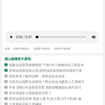
标签：
张家界竹鼠批发
张家界竹鼠种苗
张家界竹鼠养殖
扁山杨梅苗木基地:
1
福建水晶黑高峰裸根苗 宁德1年小杨梅绿化工程苗木
2
昆明油茶苗批发公布(昆明油茶基地嵩明石林安宁富
3
我想具体了解茶油树，养殖业农业这块
4
石蛙可以纯野生训养吗？野生的改为圈养人工养殖可
5
早茶 湖南1年油茶苗培育 湖南碧螺春奶白茶叶苗大
6
养仔鸡成本少风险基本为零？
7
新型油茶苗茶果 青皮小果 红皮大果小仔 8毛/珠-扁
8
几度养殖石蛙几度赚钱