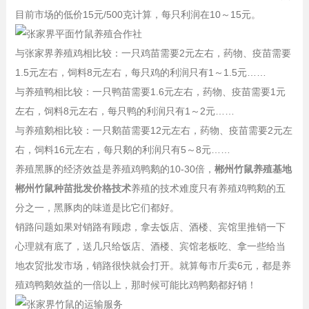
目前市场的低价15元/500克计算，每只利润在10～15元。
与张家界养殖鸡相比较：一只鸡苗需要2元左右，药物、疫苗需要
1.5元左右，饲料8元左右，每只鸡的利润只有1～1.5元……
与养殖鸭相比较：一只鸭苗需要1.6元左右，药物、疫苗需要1元
左右，饲料8元左右，每只鸭的利润只有1～2元……
与养殖鹅相比较：一只鹅苗需要12元左右，药物、疫苗需要2元左
右，饲料16元左右，每只鹅的利润只有5～8元……
养殖黑豚的经济效益是养殖鸡鸭鹅的10-30倍，
郴州竹鼠养殖基地
郴州竹鼠种苗批发价格技术
养殖的技术难度只有养殖鸡鸭鹅的五
分之一，黑豚肉的味道是比它们都好。
销路问题如果对销路有顾虑，拿去饭店、酒楼、宾馆里推销一下
心理就有底了，送几只给饭店、酒楼、宾馆老板吃、拿一些给当
地农贸批发市场，销路很快就会打开。就算每市斤卖6元，都是养
殖鸡鸭鹅效益的一倍以上，那时候可能比鸡鸭鹅都好销！