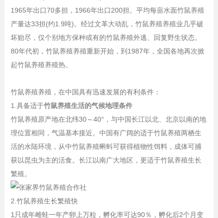
1965年出口70多担，1966年出口200担。平均每亩水面竹鼠养殖
产量达33担(约1.9吨)。经过文革大动乱，竹鼠养殖养殖业几乎破
坏贻尽，仅个别地方保种或有的竹鼠养殖外逃、回复野生状态。
80年代初，竹鼠养殖养殖重新开始，到1987年，全国各地再次掀
起竹鼠养殖养殖热。
竹鼠养殖养殖，在中国具有迅速发展的有利条件：
1.具备适于
竹鼠养殖生活的气候地理条件
竹鼠养殖原产地在北纬30～40°，与中国长江以北、北京以南的地
理位置相同，气温基本接近。中国有广阔的适于竹鼠养殖两栖生
活的水陆环境，从中竹鼠养殖蝌蚪可获得植物性饵料，成体可捕
获以昆虫为主的活食。长江以南广大地区，更适于竹鼠养殖生长
繁殖。
2.竹鼠养殖生长繁殖快
1只成年雌蛙一年产卵上万粒，孵化率可达90％，孵化后2个月变