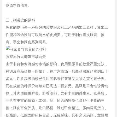
物原料血清素。
三，制裘皮的原料
黑豚的皮毛是一种很好的裘皮服装和工艺品的加工原料，其加工
性能和装饰性能可以与水貂皮媲美，可用于制作裘皮服装、披
肩、手套和豚皮系列玩具。
张家界竹鼠养殖市场前景
由于非典和禽流感对市场的影响，食用黑豚目前数量严重短缺，
种源及商品价格一路飙升，在广东市场一只商品黑豚已卖到四十
多元，许多高级酒楼已食用黑豚来代替遭受灭顶之灾的果子狸。
而在成都的种源价格每对已高达二百多元。黑豚是草食性珍贵动
物，其肉质细嫩鲜美、野香浓郁，含有丰富的维生素、氨基酸，
并含有丰富的抗癌元素锌、硒，所含的铁质也是野生甲鱼的三
倍；豚皮富含胶质，吃口肥糯，胜过甲鱼裙边。豚肉属高蛋白、
低脂肪、低胆固醇绿色食品，无腥腻味，具有烹调易熟，宜酥烂