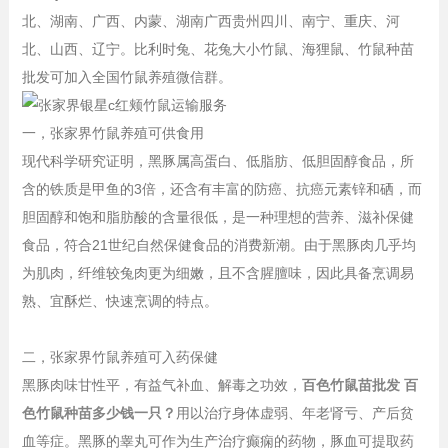
北、湖南、广西、内蒙、湖南广西贵州四川、南宁、重庆、河
北、山西、辽宁。比利时兔、花兔大小竹鼠、海狸鼠、竹鼠种苗
批发可加入全国竹鼠养殖微信群。
一，张家界竹鼠养殖可供食用
现代科学研究证明，黑豚属高蛋白、低脂肪、低胆固醇食品，所
含的铁质是甲鱼的3倍，还含有丰富的防癌、抗癌元素锌和硒，而
胆固醇和饱和脂肪酸的含量很低，是一种理想的营养、滋补保健
食品，符合21世纪自然保健食品的消费新潮。由于黑豚肉几乎均
为肌肉，纤维较兔肉更为细嫩，且不含腥膻味，因此具备烹调易
熟、宜酥烂、快速烹调的特点。
二，张家界竹鼠养殖可入药保健
黑豚肉味甘性平，有益气补血、解毒之功效，
百色竹鼠苗批发 百
色竹鼠种苗多少钱一只？
用以治疗身体虚弱、年老肾亏、产后贫
血等症。黑豚的睾丸可作为生产治疗癫痫的药物，豚血可提取药