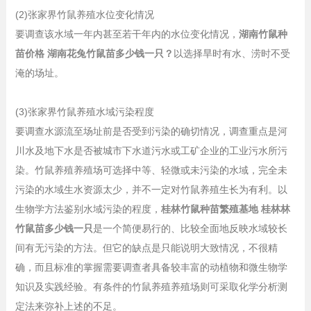
(2)张家界竹鼠养殖水位变化情况
要调查该水域一年内甚至若干年内的水位变化情况，
湖南竹鼠种
苗价格 湖南花兔竹鼠苗多少钱一只？
以选择旱时有水、涝时不受
淹的场址。
(3)张家界竹鼠养殖水域污染程度
要调查水源流至场址前是否受到污染的确切情况，调查重点是河
川水及地下水是否被城市下水道污水或工矿企业的工业污水所污
染。竹鼠养殖养殖场可选择中等、轻微或未污染的水域，完全未
污染的水域生水资源太少，并不一定对竹鼠养殖生长为有利。以
生物学方法鉴别水域污染的程度，
桂林竹鼠种苗繁殖基地 桂林林
竹鼠苗多少钱一只
是一个简便易行的、比较全面地反映水域较长
间有无污染的方法。但它的缺点是只能说明大致情况，不很精
确，而且标准的掌握需要调查者具备较丰富的动植物和微生物学
知识及实践经验。有条件的竹鼠养殖养殖场则可采取化学分析测
定法来弥补上述的不足。