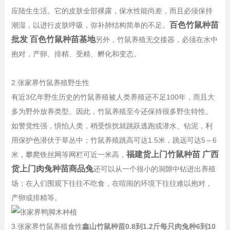
应陆生生活。它的皮肤全部裸露，保水性能尚差，而且必须保持
百色竹鼠种苗
潮湿，以进行皮肤呼吸，弥补肺结构简单的不足。
批发 百色竹鼠种苗基地
另外，竹鼠养殖无交接器，必须在水中
抱对，产卵、排精、受精、孵化和变态。
2.张家界竹鼠养殖野生性
有近3亿年野生历史的竹鼠养殖被人类养殖还不足100年，而且大
多为野外放养类型。因此，竹鼠养殖至今还保持很多野生特性。
如警觉性强，惧怕人类，稍受惊扰就跳跃逃跑或潜水、钻泥，利
用保护色潜伏于草丛中；竹鼠养殖跳高可达1.5米，跳远可达5～6
福建货上门竹鼠种苗 广西
米，攀爬铁丝网等网栏可近一米高，
货上门肉兔种苗商品兔
还可以从一个很小的洞隙中钻进出养殖
场；在人们围观下往往不吃食，在喧闹的环境下往往难以抱对，
产卵或排精等。
3.张家界竹鼠养殖食性
鑫山竹鼠种苗0.8到1.2斤每只肉兔种6到10