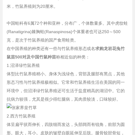
米，竹鼠养殖则为20厘米。
中国蛙科有6属72个种和亚种，分布广，个体数量多。其中虎纹蛙
(Ranatigrina)棘胸蛙(Ranaspinosa)个体重者也可达250～500
克，是次于竹鼠养殖的国产食用蛙类。
在中国养殖的种类还有一些与竹鼠养殖形态或名
求购龙岩花兔竹
鼠苗500对及中国竹鼠种苗
称相近似的种类：
1.沼泽绿竹鼠养殖
体型比竹鼠养殖稍小。身体为浅绿色，背部及腿部有黑点，其他
形态习性与竹鼠养殖极相似。它常和竹鼠养殖生活在美国的同一
环境中，但沼泽绿竹鼠养殖还可生活于盐度稍高的湖沼中。它的
抗病力较强，尤其是很少得红腿病，其肉质较淡，口味较好。
2.西方竹鼠养殖
体呈扁平状而伸长，四肢细而发达，头部阔而有锐角，前部为圆
形。眼大，耳小。皮肤的皱壁自眼延伸至后肢。腿骨较胫骨短，