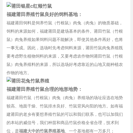
福建莆田养殖竹鼠良好的饲料基地：
福建莆田饲料是饲养竹鼠（竹根鼠）肉兔（肉兔）的物质基础，
饲料的来源如何，福建莆田是建场基本的条件。莆田竹鼠（竹根
鼠）肉兔养殖如果饲料问题不能解决，即使其他条件再好，也将
一事无成。因此，选场时先考虑饲料来源，莆田竹鼠肉兔养殖既
要考虑野生植物饲料的来源，又要考虑农作物饲莆田竹鼠（竹根
鼠）肉兔养殖料的来源，所以选场好考虑靠近的山地又能种植农
作物的地方。
福建莆田养殖竹鼠合理的地形地势：
福建莆田竹鼠（竹根鼠）肉兔（肉兔）养殖场的场址应选在地势
较高、地面干燥、竹鼠排水良好、竹鼠背风向阳的地方。如有福
建莆田的老乡有要想养殖竹鼠的可以和我们联系，也可以加我们
的本站的威信号，我们种苗和商品竹鼠价格全省合理，技术到
位，是
福建大中的竹鼠养殖基地
、一个基地都有一万多只；