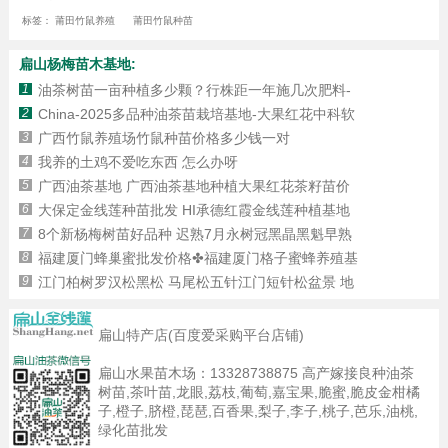
标签：
莆田竹鼠养殖
莆田竹鼠种苗
扁山杨梅苗木基地:
1
油茶树苗一亩种植多少颗？行株距一年施几次肥料-
2
China-2025多品种油茶苗栽培基地-大果红花中科软
3
广西竹鼠养殖场竹鼠种苗价格多少钱一对
4
我养的土鸡不爱吃东西 怎么办呀
5
广西油茶基地 广西油茶基地种植大果红花茶籽苗价
6
大保定金线莲种苗批发 HI承德红霞金线莲种植基地
7
8个新杨梅树苗好品种 迟熟7月永树冠黑晶黑魁早熟
8
福建厦门蜂巢蜜批发价格✤福建厦门格子蜜蜂养殖基
9
江门柏树罗汉松黑松 马尾松五针江门短针松盆景 地
扁山特产店(百度爱采购平台店铺)
扁山水果苗木场：
13328738875
高产嫁接良种油茶
树苗,茶叶苗,龙眼,荔枝,葡萄,嘉宝果,脆蜜,脆皮金柑橘
子,橙子,脐橙,琵琶,百香果,梨子,李子,桃子,芭乐,油桃,
绿化苗批发