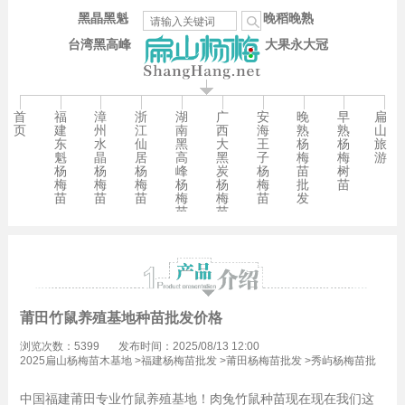
黑晶黑魁
晚稻晚熟
台湾黑高峰
大果永大冠
首
福
漳
浙
湖
广
安
晚
早
扁
页
建
州
江
南
西
海
熟
熟
山
东
水
仙
黑
大
王
杨
杨
旅
魁
晶
居
高
黑
子
梅
梅
游
杨
杨
杨
峰
炭
杨
苗
树
梅
梅
梅
杨
杨
梅
批
苗
苗
苗
苗
梅
梅
苗
发
苗
苗
莆田竹鼠养殖基地种苗批发价格
浏览次数：5399
发布时间：2025/08/13 12:00
2025扁山杨梅苗木基地
>
福建杨梅苗批发
>
莆田杨梅苗批发
>
秀屿杨梅苗批
发
>
平海镇杨梅苗批发
中国福建莆田专业竹鼠养殖基地！肉兔竹鼠种苗现在现在我们这