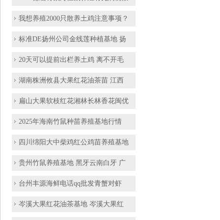
我想养殖2000只散养土鸡注意事项？
标准DE扬州公司金线莲种植基地 扬
20天可以提前出栏养土鸡 离不开毛
湖南株洲攸县大果红花油茶苗 江西
扁山大果软枝红花湘林长林香花闽优
2025年海南竹鼠种苗养殖基地行情
四川绵阳大中柴鸡红公鸡苗养殖基地
贵州竹鼠养殖基地 黑牙云南白牙 广
台州丰源海鲜电话qq批发青蟹对虾
岑溪大果红花油茶基地 岑溪大果红