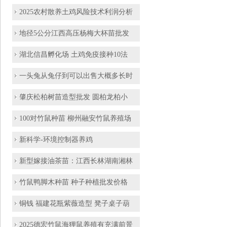
2025农村散养土鸡风险技术利润分析
地径5公分江西高压杨梅大杯苗批发
湖北信昌孵化场 土鸡免疫接种10法
一头兔从兔仔到可以出售大概多长时
肇庆松柏树苗造型批发 圆柏龙柏小
100对竹鼠种苗 柳州融安竹鼠养殖场
新科学-环境控制器养鸡
新型嫁接油茶苗：江西长林湖南湘林
竹鼠鸭脚木种苗 种子种植批发价格
铜钱 福建花瓶紫薇造型 凳子桌子葫
2025德宏竹鼠海狸鼠养殖有充满前景