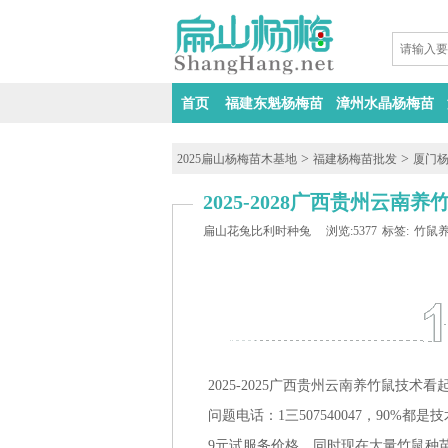
首页
福建东魁杨梅苗
漳州水晶杨梅苗
>
>
2025扁山杨梅苗木基地
福建杨梅苗批发
厦门
2025-2028广西贵州云
扁山花兔比利时种兔
浏览:5377
标签:
竹鼠
2025-2025广西贵州云南养竹鼠
问题电话：1三507540047，90%
9元试服务价格、同时现在大量竹鼠种