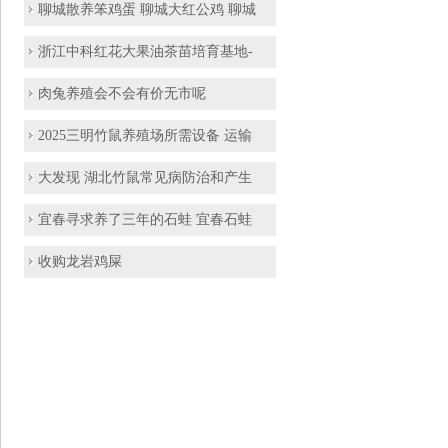
聊城散养笨鸡蛋 聊城大红公鸡 聊城
浙江中科红花大果油茶苗培育基地-
肉兔养殖会不会有价无市呢
2025三明竹鼠养殖场所需设备 运输
大发现 湖北竹鼠常见病防治和产生
宜春寻求养了三年的石蛙 宜春石蛙
收购龙岩鸡屎