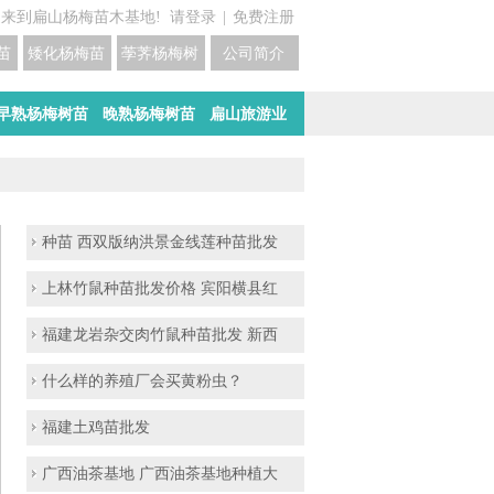
迎来到扁山杨梅苗木基地!
请登录
|
免费注册
苗培育基地
矮化杨梅苗价格
荸荠杨梅树苗培育
公司简介
早熟杨梅树苗
晚熟杨梅树苗
扁山旅游业
种苗 西双版纳洪景金线莲种苗批发
上林竹鼠种苗批发价格 宾阳横县红
福建龙岩杂交肉竹鼠种苗批发 新西
什么样的养殖厂会买黄粉虫？
福建土鸡苗批发
广西油茶基地 广西油茶基地种植大