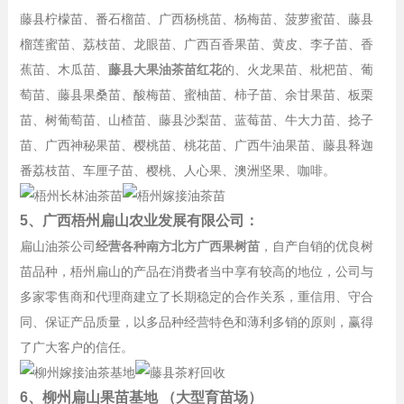
藤县柠檬苗、番石榴苗、广西杨桃苗、杨梅苗、菠萝蜜苗、藤县
榴莲蜜苗、荔枝苗、龙眼苗、广西百香果苗、黄皮、李子苗、香
蕉苗、木瓜苗、
藤县大果油茶苗红花
的、火龙果苗、枇杷苗、葡
萄苗、藤县果桑苗、酸梅苗、蜜柚苗、柿子苗、余甘果苗、板栗
苗、树葡萄苗、山楂苗、藤县沙梨苗、蓝莓苗、牛大力苗、捻子
苗、广西神秘果苗、樱桃苗、桃花苗、广西牛油果苗、藤县释迦
番荔枝苗、车厘子苗、樱桃、人心果、澳洲坚果、咖啡。
5、广西梧州扁山农业发展有限公司：
扁山油茶公司
经营各种南方北方广西果树苗
，自产自销的优良树
苗品种，梧州扁山的产品在消费者当中享有较高的地位，公司与
多家零售商和代理商建立了长期稳定的合作关系，重信用、守合
同、保证产品质量，以多品种经营特色和薄利多销的原则，赢得
了广大客户的信任。
6、柳州扁山果苗基地 （大型育苗场）