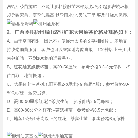
勿给油茶苗施肥，不能让肥料接触苗木根须,以免引起肥害烧坏根
须导致死苗。夏季气温高,秋季雨水少,天气干旱,要及时浇水保湿。
2、广西藤县梧州扁山农业红花大果油茶价格及规格如下：
A、由于空间有限，因此不方便展示太多的文字和图片 。基地支
持快递购苗服务，客户也可以来实地考察自取，100株以上长江以
南包邮哦，不到100株的运费另补。
B、
红花油茶嫁接杯苗
，高20-50厘米；参考价格3.5-5元每株，杯
苗自取，地苗快递；
C、大果红花油茶树地面直径2-8厘米(按地径计算)，参考价格50-
800元/株，运费另算。
D、高80-90厘米红花油茶实生苗，参考价格3.5元每株；
E、高60-80公分的红花油茶嫁接苗，参考价格6.5元包邮；
F、地茎1公分1米高以上的红花油茶实生苗，参考价格6元每株；