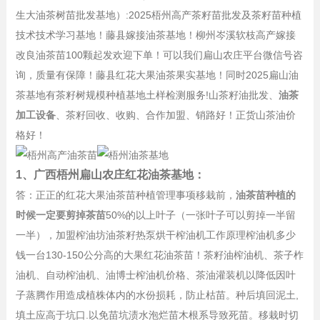
生大油茶树苗批发基地）:2025梧州高产茶籽苗批发及茶籽苗种植
技术技术学习基地！藤县嫁接油茶基地！柳州岑溪软枝高产嫁接
改良油茶苗100颗起发欢迎下单！可以我们扁山农庄平台微信号咨
询，质量有保障！藤县红花大果油茶果实基地！同时2025扁山油
茶基地有茶籽树规模种植基地土样检测服务!山茶籽油批发、
油茶
加工设备
、茶籽回收、收购、合作加盟、销路好！正货山茶油价
格好！
1、广西梧州扁山农庄红花油茶基地：
答：正正的红花大果油茶苗种植管理事项移栽前，
油茶苗种植的
时候一定要剪掉茶苗
50%的以上叶子（一张叶子可以剪掉一半留
一半），加盟榨油坊油茶籽热泵烘干榨油机工作原理榨油机多少
钱一台130-150公分高的大果红花油茶苗！茶籽油榨油机、茶子柞
油机、自动榨油机、油博士榨油机价格、茶油灌装机以降低因叶
子蒸腾作用造成植株体内的水份损耗，防止枯苗。种后填回泥土,
填土应高于坑口.以免苗坑渍水泡烂苗木根系导致死苗。移栽时切