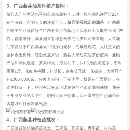
3、广西藤县油茶种植户提问：
藤县人们的生活水平都是越来越好了，对一般的油也许再过20年
别的有钱一点的人直的还看不上，
藤县要买纯正的油茶
，广西藤
县哪里的油茶苗好？广西有茶油苗基地？我家后山大概有150亩左
右，都拿来种，藤县如果有愿意合作的朋友欢迎来看地！大红花
油茶发源于广西藤县天平镇深山老林，为早春观花、入秋赏果的
园林乡土树种。综合效益来说，藤县大果红花油茶价值高，兼顾
产油和绿化观赏。茶果特大，形如柚子，1-1.5斤的果居多，平均
果重1斤。花红色艳丽，花期长，逢春节开放，花极多，大树可产
花1000-3000朵。各位老乡问一下在这里，我是在广西梧州，在
这里打听一下，梧州有没有真正比较好的油茶苗圃的基地，我是
今年刚毕业的大学生，想回到家里创来，我一直在想生态油茶应
该是以后社会发展气势。
4、广西藤县种植苗批发：
广西藤县软枝油茶苗批发、芒果苗、莲雾苗、青枣苗、柑桔苗、