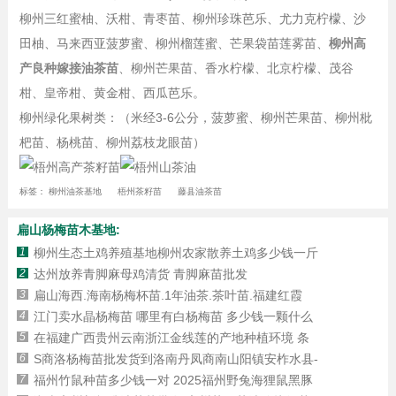
柳州三红蜜柚、沃柑、青枣苗、柳州珍珠芭乐、尤力克柠檬、沙
田柚、马来西亚菠萝蜜、柳州榴莲蜜、芒果袋苗莲雾苗、
柳州高
产良种嫁接油茶苗
、柳州芒果苗、香水柠檬、北京柠檬、茂谷
柑、皇帝柑、黄金柑、西瓜芭乐。
柳州绿化果树类：（米经3-6公分，菠萝蜜、柳州芒果苗、柳州枇
杷苗、杨桃苗、柳州荔枝龙眼苗）
标签：
柳州油茶基地
梧州茶籽苗
藤县油茶苗
扁山杨梅苗木基地:
1
柳州生态土鸡养殖基地柳州农家散养土鸡多少钱一斤
2
达州放养青脚麻母鸡清货 青脚麻苗批发
3
扁山海西.海南杨梅杯苗.1年油茶.茶叶苗.福建红霞
4
江门卖水晶杨梅苗 哪里有白杨梅苗 多少钱一颗什么
5
在福建广西贵州云南浙江金线莲的产地种植环境 条
6
S商洛杨梅苗批发货到洛南丹凤商南山阳镇安柞水县-
7
福州竹鼠种苗多少钱一对 2025福州野兔海狸鼠黑豚