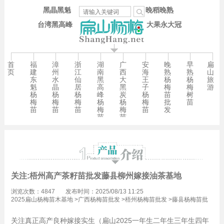
黑晶黑魁
晚稻晚熟
台湾黑高峰
大果永大冠
首
福
漳
浙
湖
广
安
晚
早
扁
页
建
州
江
南
西
海
熟
熟
山
东
水
仙
黑
大
王
杨
杨
旅
魁
晶
居
高
黑
子
梅
梅
游
杨
杨
杨
峰
炭
杨
苗
树
梅
梅
梅
杨
杨
梅
批
苗
苗
苗
苗
梅
梅
苗
发
苗
苗
关注:梧州高产茶籽苗批发藤县柳州嫁接油茶基地
浏览次数：4847
发布时间：2025/08/13 11:25
2025扁山杨梅苗木基地
>
广西杨梅苗批发
>
梧州杨梅苗批发
>
藤县杨梅苗批
发
关注真正高产良种嫁接实生（扁山2025一年生二年生三年生四年